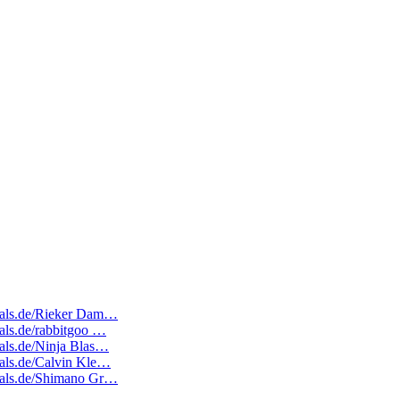
edeals.de/Rieker Dam…
eals.de/rabbitgoo …
eals.de/Ninja Blas…
deals.de/Calvin Kle…
edeals.de/Shimano Gr…