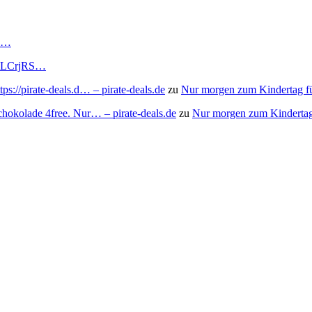
RS…
to/3LCrjRS…
s://pirate-deals.d… – pirate-deals.de
zu
Nur morgen zum Kindertag f
chokolade 4free. Nur… – pirate-deals.de
zu
Nur morgen zum Kindertag