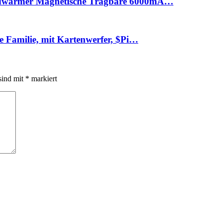
dwärmer Magnetische Tragbare 6000mA…
 Familie, mit Kartenwerfer, $Pi…
sind mit
*
markiert