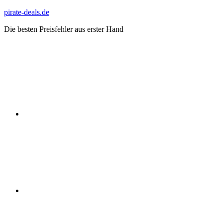
Zum
pirate-deals.de
Inhalt
Die besten Preisfehler aus erster Hand
springen
WhatsApp
Telegram
Discord