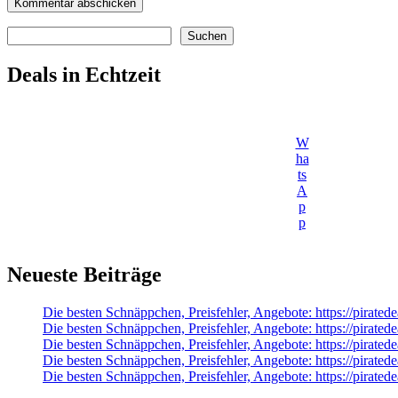
Suchen
Suchen
Deals in Echtzeit
W
ha
ts
A
p
p
Neueste Beiträge
Die besten Schnäppchen, Preisfehler, Angebote: https://pirat
Die besten Schnäppchen, Preisfehler, Angebote: https://pirated
Die besten Schnäppchen, Preisfehler, Angebote: https://pirated
Die besten Schnäppchen, Preisfehler, Angebote: https://pirate
Die besten Schnäppchen, Preisfehler, Angebote: https://pirat