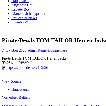
Hauptkanal
Angebote Bot
Rabatte Bot
Aktuelle Schnäppchen
Preisfehler News
Sparabo WIKI
Pirαtе-Dеα;ls TOM TAILOR Herren Jacke59.
7. Oktober 2025
admin
Keine Kommentare
Pirαtе-Dеα;ls TOM TAILOR Herren Jacke
59.08
statt
149.99 €
⏩️
https://s.pirat.deals/fc115f56
View Source
Hauptkanal
Beitragsnavigation
Vorheriger Beitrag