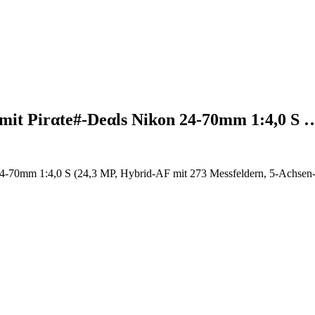
 mit Pirαtе#-Dеαls Nikon 24-70mm 1:4,0 S 
24-70mm 1:4,0 S (24,3 MP, Hybrid-AF mit 273 Messfeldern, 5-Achsen-B