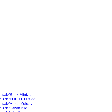
deals.de/Blink Mini…
atedeals.de/FDUXUD Akk…
deals.de/Anker Zolo…
deals.de/Calvin Kle…