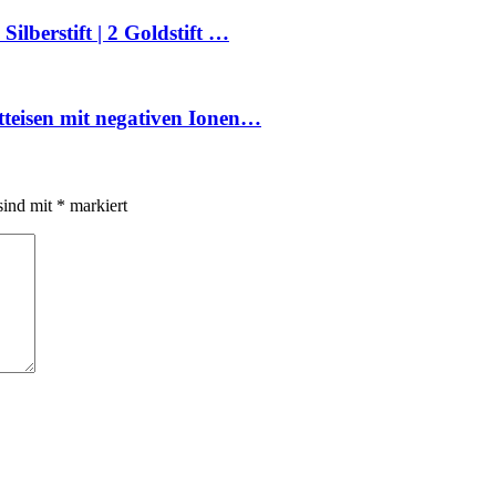
ilberstift | 2 Goldstift …
ätteisen mit negativen Ionen…
sind mit
*
markiert