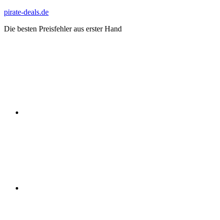
Zum
pirate-deals.de
Inhalt
Die besten Preisfehler aus erster Hand
springen
WhatsApp
Telegram
Discord