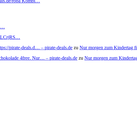
deals.de/roba Kombi…
RS…
to/3LCrjRS…
s://pirate-deals.d… – pirate-deals.de
zu
Nur morgen zum Kindertag f
chokolade 4free. Nur… – pirate-deals.de
zu
Nur morgen zum Kindertag