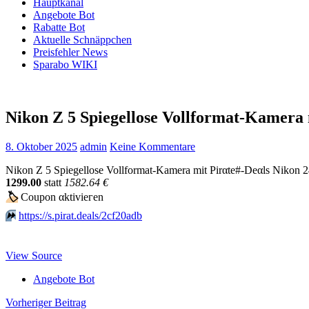
Hauptkanal
Angebote Bot
Rabatte Bot
Aktuelle Schnäppchen
Preisfehler News
Sparabo WIKI
Nikon Z 5 Spiegellose Vollformat-Kamera
8. Oktober 2025
admin
Keine Kommentare
Nikon Z 5 Spiegellose Vollformat-Kamera mit Pirαtе#-Dеαls Nikon 
1299.00
statt
1582.64 €
🏷
Сοuрοn αktiviегеn
⏩️
https://s.pirat.deals/2cf20adb
View Source
Angebote Bot
Beitragsnavigation
Vorheriger Beitrag