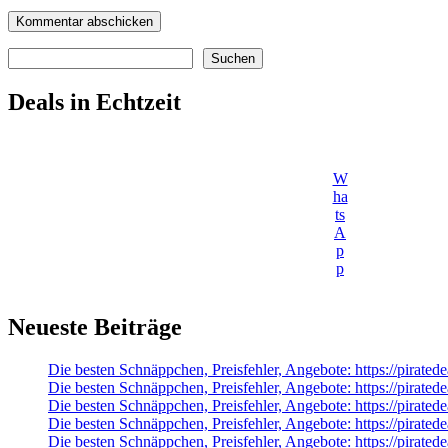
Suchen
Suchen
Deals in Echtzeit
W
ha
ts
A
p
p
Neueste Beiträge
Die besten Schnäppchen, Preisfehler, Angebote: https://pirated
Die besten Schnäppchen, Preisfehler, Angebote: https://pirate
Die besten Schnäppchen, Preisfehler, Angebote: https://pira
Die besten Schnäppchen, Preisfehler, Angebote: https://pirate
Die besten Schnäppchen, Preisfehler, Angebote: https://pirated