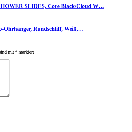
TE SHOWER SLIDES, Core Black/Cloud W…
p-Ohrhänger, Rundschliff, Weiß,…
sind mit
*
markiert