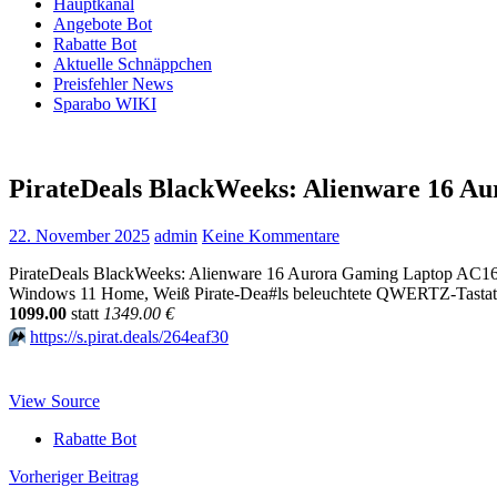
Hauptkanal
Angebote Bot
Rabatte Bot
Aktuelle Schnäppchen
Preisfehler News
Sparabo WIKI
PirateDeals BlackWeeks: Alienware 16
22. November 2025
admin
Keine Kommentare
PirateDeals BlackWeeks: Alienware 16 Aurora Gaming Laptop A
Windows 11 Home, Weiß Pirate-Dea#ls beleuchtete QWERTZ-Tastat
1099.00
statt
1349.00 €
⏩️
https://s.pirat.deals/264eaf30
View Source
Rabatte Bot
Beitragsnavigation
Vorheriger Beitrag