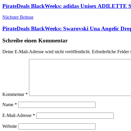
PirateDeals BlackWeeks: adidas Unisex ADILET
Nächster Beitrag
PirateDeals BlackWeeks: Swarovski Una Angelic Dro
Schreibe einen Kommentar
Deine E-Mail-Adresse wird nicht veröffentlicht.
Erforderliche Felder 
Kommentar
*
Name
*
E-Mail-Adresse
*
Website