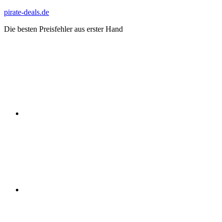
Zum
pirate-deals.de
Inhalt
Die besten Preisfehler aus erster Hand
springen
WhatsApp
Telegram
Discord