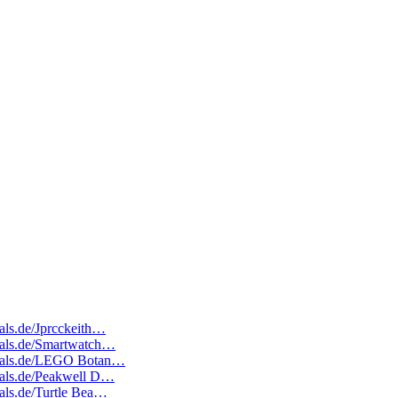
eals.de/Jprcckeith…
deals.de/Smartwatch…
tedeals.de/LEGO Botan…
deals.de/Peakwell D…
eals.de/Turtle Bea…