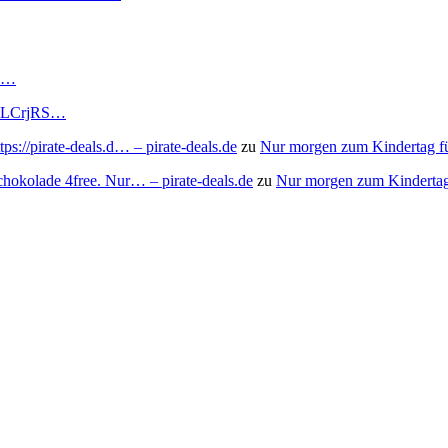
RS…
to/3LCrjRS…
s://pirate-deals.d… – pirate-deals.de
zu
Nur morgen zum Kindertag f
chokolade 4free. Nur… – pirate-deals.de
zu
Nur morgen zum Kindertag