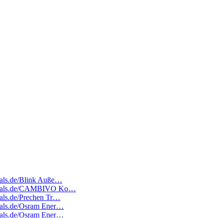
deals.de/Blink Auße…
atedeals.de/CAMBIVO Ko…
deals.de/Prechen Tr…
deals.de/Osram Ener…
deals.de/Osram Ener…