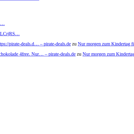
RS…
to/3LCrjRS…
s://pirate-deals.d… – pirate-deals.de
zu
Nur morgen zum Kindertag f
chokolade 4free. Nur… – pirate-deals.de
zu
Nur morgen zum Kindertag