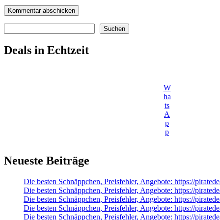
Suchen
Suchen
Deals in Echtzeit
W
ha
ts
A
p
p
Neueste Beiträge
Die besten Schnäppchen, Preisfehler, Angebote: https://pirate
Die besten Schnäppchen, Preisfehler, Angebote: https://pir
Die besten Schnäppchen, Preisfehler, Angebote: https://pirate
Die besten Schnäppchen, Preisfehler, Angebote: https://pirate
Die besten Schnäppchen, Preisfehler, Angebote: https://pirate