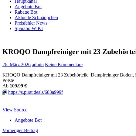
Hauptkanal
Angebote Bot
Rabatte Bot
Aktuelle Schnäppchen
Preisfehler News
Sparabo WIKI
KROQO Dampfreiniger mit 23 Zubehörteil
26. März 2026
admin
Keine Kommentare
KROQO Dampfreiniger mit 23 Zubehörteile, Dampfreiniger Boden, Ste
Polste
Аb
109.99 €
⏩️
https://s.pirat.deals/683a999f
View Source
Angebote Bot
Beitragsnavigation
Vorheriger Beitrag