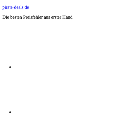
Zum
pirate-deals.de
Inhalt
Die besten Preisfehler aus erster Hand
springen
WhatsApp
Telegram
Discord