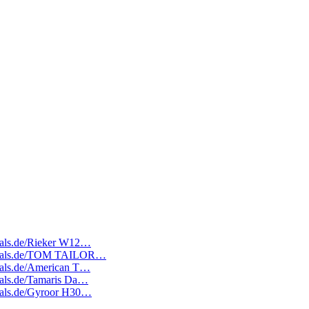
edeals.de/Rieker W12…
atedeals.de/TOM TAILOR…
deals.de/American T…
deals.de/Tamaris Da…
edeals.de/Gyroor H30…