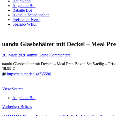
Hauptkanal
Angebote Bot
Rabatte Bot
Aktuelle Schnäppchen
Preisfehler News
Sparabo WIKI
uandu Glasbehälter mit Deckel – Meal Prep
26. März 2026
admin
Keine Kommentare
uandu Glasbehälter mit Deckel – Meal Prep Boxen Set 5-teilig – Fri
19.99 €
⏩️
https://s.pirat.deals/ff355861
View Source
Angebote Bot
Beitragsnavigation
Vorheriger Beitrag