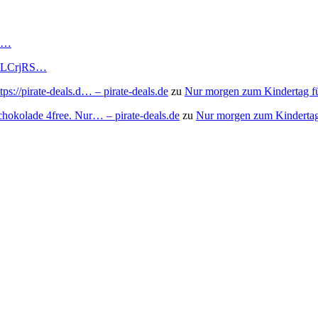
RS…
to/3LCrjRS…
s://pirate-deals.d… – pirate-deals.de
zu
Nur morgen zum Kindertag f
chokolade 4free. Nur… – pirate-deals.de
zu
Nur morgen zum Kindertag