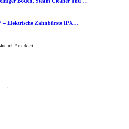
einiger Boden, Steam Cleaner und …
6* – Elektrische Zahnbürste IPX…
sind mit
*
markiert