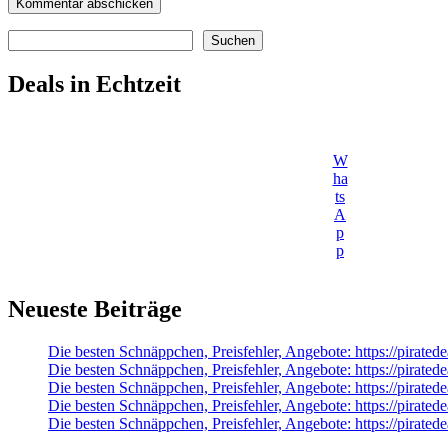
Suchen
Suchen
Deals in Echtzeit
W
ha
ts
A
p
p
Neueste Beiträge
Die besten Schnäppchen, Preisfehler, Angebote: https://pirat
Die besten Schnäppchen, Preisfehler, Angebote: https://pir
Die besten Schnäppchen, Preisfehler, Angebote: https://pirate
Die besten Schnäppchen, Preisfehler, Angebote: https://pirate
Die besten Schnäppchen, Preisfehler, Angebote: https://pirat