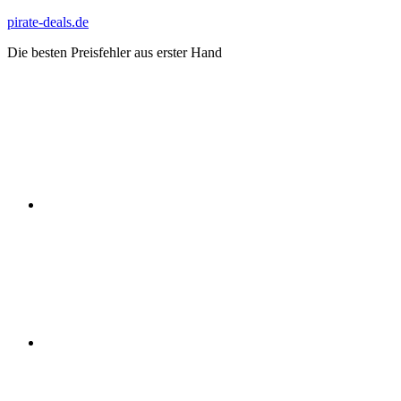
Zum
pirate-deals.de
Inhalt
Die besten Preisfehler aus erster Hand
springen
WhatsApp
Telegram
Discord