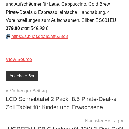
und Aufschäumer für Latte, Cappuccino, Cold Brew
Pirate-D;eals & Espresso, einfache Handhabung, 4
Voreinstellungen zum Aufschäumen, Silber, ES601EU
379.00
stαtt
549.99 €
⏩️
https://s.pirat.deals/aff638c8
View Source
Angebote Bot
Beitragsnavigation
Vorheriger Beitrag
LCD Schreibtafel 2 Pack, 8.5 Pirate-Deal~s
Zoll Tablet für Kinder und Erwachsene…
Nächster Beitrag