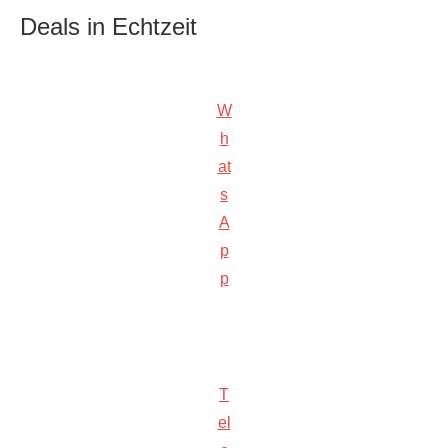
Deals in Echtzeit
W
h
at
s
A
p
p
T
el