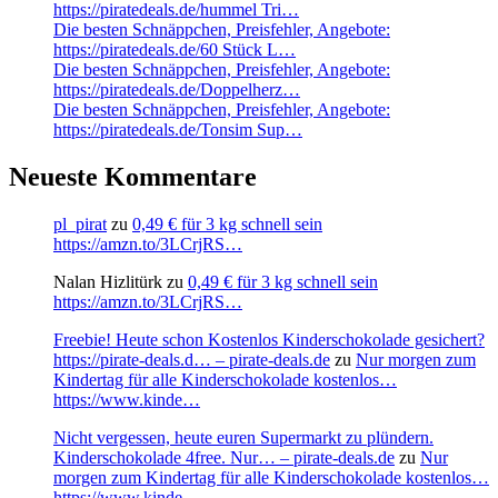
https://piratedeals.de/hummel Tri…
Die besten Schnäppchen, Preisfehler, Angebote:
https://piratedeals.de/60 Stück L…
Die besten Schnäppchen, Preisfehler, Angebote:
https://piratedeals.de/Doppelherz…
Die besten Schnäppchen, Preisfehler, Angebote:
https://piratedeals.de/Tonsim Sup…
Neueste Kommentare
pl_pirat
zu
0,49 € für 3 kg schnell sein
https://amzn.to/3LCrjRS…
Nalan Hizlitürk
zu
0,49 € für 3 kg schnell sein
https://amzn.to/3LCrjRS…
Freebie! Heute schon Kostenlos Kinderschokolade gesichert?
https://pirate-deals.d… – pirate-deals.de
zu
Nur morgen zum
Kindertag für alle Kinderschokolade kostenlos…
https://www.kinde…
Nicht vergessen, heute euren Supermarkt zu plündern.
Kinderschokolade 4free. Nur… – pirate-deals.de
zu
Nur
morgen zum Kindertag für alle Kinderschokolade kostenlos…
https://www.kinde…