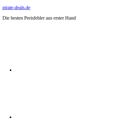
Zum
pirate-deals.de
Inhalt
Die besten Preisfehler aus erster Hand
springen
WhatsApp
Telegram
Discord