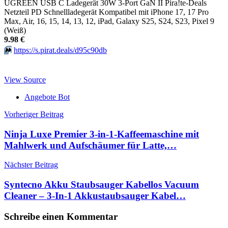
UGREEN USB C Ladegerät 30W 3-Port GaN II Pira!te-Deals
Netzteil PD Schnellladegerät Kompatibel mit iPhone 17, 17 Pro
Max, Air, 16, 15, 14, 13, 12, iPad, Galaxy S25, S24, S23, Pixel 9
(Weiß)
9.98 €
⏩️
https://s.pirat.deals/d95c90db
View Source
Angebote Bot
Beitragsnavigation
Vorheriger Beitrag
Ninja Luxe Premier 3-in-1-Kaffeemaschine mit
Mahlwerk und Aufschäumer für Latte,…
Nächster Beitrag
Syntecno Akku Staubsauger Kabellos Vacuum
Cleaner – 3-In-1 Akkustaubsauger Kabel…
Schreibe einen Kommentar