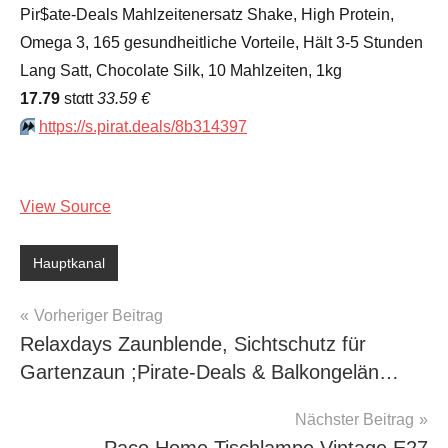
Pir$ate-Deals Mahlzeitenersatz Shake, High Protein,
Omega 3, 165 gesundheitliche Vorteile, Hält 3-5 Stunden
Lang Satt, Chocolate Silk, 10 Mahlzeiten, 1kg
17.79
stαtt
33.59 €
⏩️
https://s.pirat.deals/8b314397
View Source
Hauptkanal
Beitragsnavigation
Vorheriger Beitrag
Relaxdays Zaunblende, Sichtschutz für
Gartenzaun ;Pirate-Deals & Balkongelän…
Nächster Beitrag