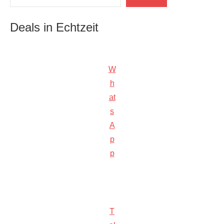
Deals in Echtzeit
W
h
at
s
A
p
p
T