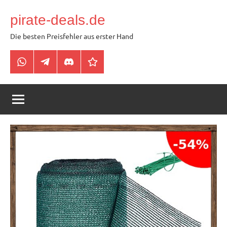
Zum
pirate-deals.de
Inhalt
springen
Die besten Preisfehler aus erster Hand
WhatsApp
Telegram
Discord
Facebook