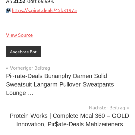
Аb
stαtt
31.52
69.99 €
https://s.pirat.deals/45b31975
⏩️
View Source
Angebote Bot
Beitragsnavigation
Vorheriger Beitrag
Pi~rate-Deals Bunanphy Damen Solid
Sweatsuit Langarm Pullover Sweatpants
Lounge …
Nächster Beitrag
Protein Works | Complete Meal 360 – GOLD
Innovation, Pir$ate-Deals Mahlzeiteners…