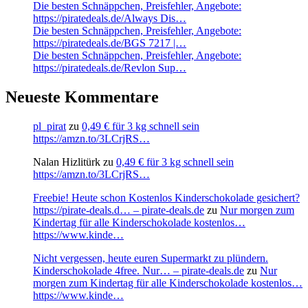
Die besten Schnäppchen, Preisfehler, Angebote:
https://piratedeals.de/Always Dis…
Die besten Schnäppchen, Preisfehler, Angebote:
https://piratedeals.de/BGS 7217 |…
Die besten Schnäppchen, Preisfehler, Angebote:
https://piratedeals.de/Revlon Sup…
Neueste Kommentare
pl_pirat
zu
0,49 € für 3 kg schnell sein
https://amzn.to/3LCrjRS…
Nalan Hizlitürk
zu
0,49 € für 3 kg schnell sein
https://amzn.to/3LCrjRS…
Freebie! Heute schon Kostenlos Kinderschokolade gesichert?
https://pirate-deals.d… – pirate-deals.de
zu
Nur morgen zum
Kindertag für alle Kinderschokolade kostenlos…
https://www.kinde…
Nicht vergessen, heute euren Supermarkt zu plündern.
Kinderschokolade 4free. Nur… – pirate-deals.de
zu
Nur
morgen zum Kindertag für alle Kinderschokolade kostenlos…
https://www.kinde…