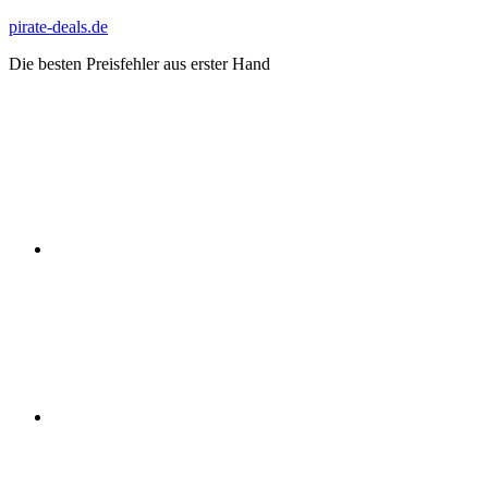
Zum
pirate-deals.de
Inhalt
Die besten Preisfehler aus erster Hand
springen
WhatsApp
Telegram
Discord