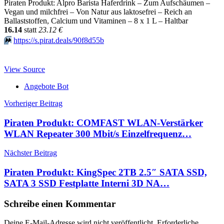
Piraten Produkt: Alpro Barista Haferdrink – Zum Aufschäumen –
Vegan und milchfrei – Von Natur aus laktosefrei – Reich an
Ballaststoffen, Calcium und Vitaminen – 8 x 1 L – Haltbar
16.14
statt
23.12 €
⏩️
https://s.pirat.deals/90f8d55b
View Source
Angebote Bot
Beitragsnavigation
Vorheriger Beitrag
Piraten Produkt: COMFAST WLAN-Verstärker
WLAN Repeater 300 Mbit/s Einzelfrequenz…
Nächster Beitrag
Piraten Produkt: KingSpec 2TB 2.5″ SATA SSD,
SATA 3 SSD Festplatte Interni 3D NA…
Schreibe einen Kommentar
Deine E-Mail-Adresse wird nicht veröffentlicht.
Erforderliche