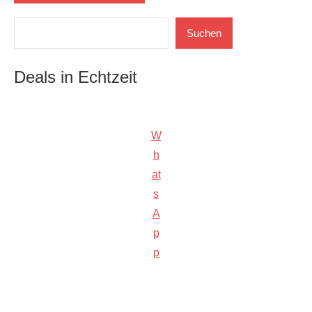
Suchen
Suchen
Deals in Echtzeit
W
h
at
s
A
p
p