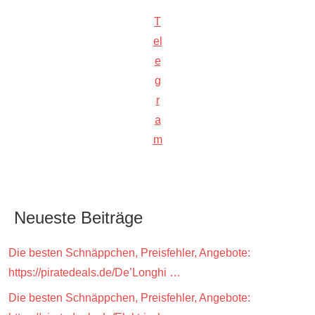
T
el
e
g
r
a
m
Neueste Beiträge
Die besten Schnäppchen, Preisfehler, Angebote:
https://piratedeals.de/De’Longhi …
Die besten Schnäppchen, Preisfehler, Angebote: