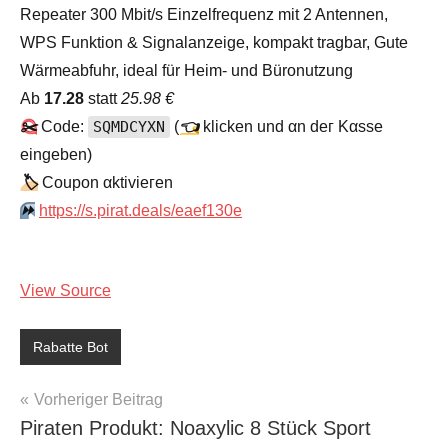
Repeater 300 Mbit/s Einzelfrequenz mit 2 Antennen,
WPS Funktion & Signalanzeige, kompakt tragbar, Gute
Wärmeabfuhr, ideal für Heim- und Büronutzung
Аb
17.28
statt
25.98 €
✂️
Code:
SQMDCYXN
(
👈
klicken und αn dег Kαssе
еingеbеn)
🏷
Сοuрοn αktiviегеn
⏩️
https://s.pirat.deals/eaef130e
View Source
Rabatte Bot
Beitragsnavigation
Vorheriger Beitrag
Piraten Produkt: Noaxylic 8 Stück Sport