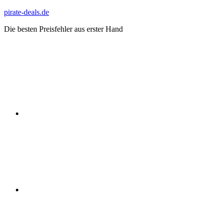
Zum
pirate-deals.de
Inhalt
Die besten Preisfehler aus erster Hand
springen
WhatsApp
Telegram
Discord