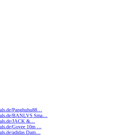
edeals.de/Panghuhu88…
atedeals.de/BANLVS Sma…
edeals.de/JACK &…
edeals.de/Govee 10m …
deals.de/adidas Dam…