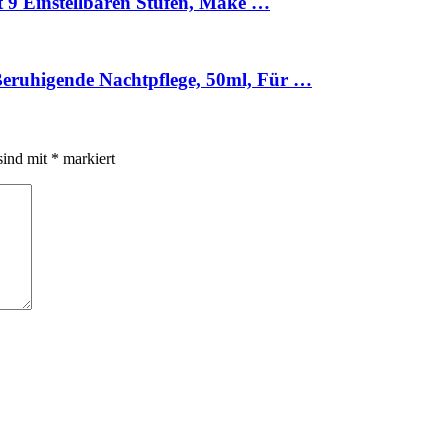
 9 Einstellbaren Stufen, Make …
ruhigende Nachtpflege, 50ml, Für …
sind mit
*
markiert