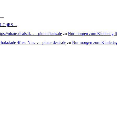
RS…
to/3LCrjRS…
s://pirate-deals.d… – pirate-deals.de
zu
Nur morgen zum Kindertag f
chokolade 4free. Nur… – pirate-deals.de
zu
Nur morgen zum Kindertag