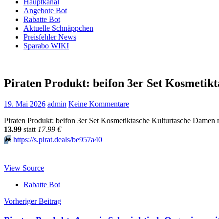
Hauptkanal
Angebote Bot
Rabatte Bot
Aktuelle Schnäppchen
Preisfehler News
Sparabo WIKI
Piraten Produkt: beifon 3er Set Kosmet
19. Mai 2026
admin
Keine Kommentare
Piraten Produkt: beifon 3er Set Kosmetiktasche Kulturtasche Dam
13.99
statt
17.99 €
⏩️
https://s.pirat.deals/be957a40
View Source
Rabatte Bot
Beitragsnavigation
Vorheriger Beitrag