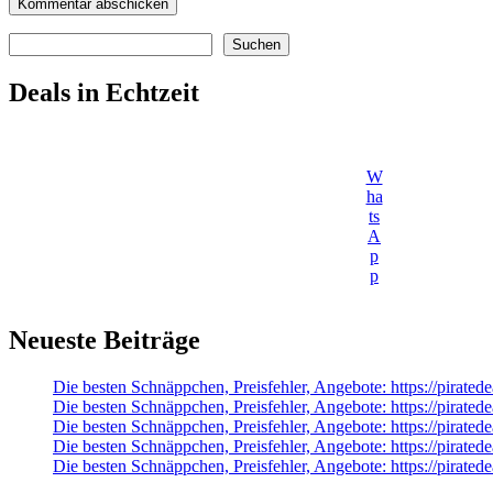
Suchen
Suchen
Deals in Echtzeit
W
ha
ts
A
p
p
Neueste Beiträge
Die besten Schnäppchen, Preisfehler, Angebote: https://pirat
Die besten Schnäppchen, Preisfehler, Angebote: https://pir
Die besten Schnäppchen, Preisfehler, Angebote: https://pirat
Die besten Schnäppchen, Preisfehler, Angebote: https://pirat
Die besten Schnäppchen, Preisfehler, Angebote: https://pirate