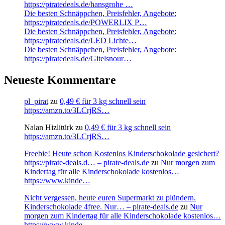
https://piratedeals.de/hansgrohe …
Die besten Schnäppchen, Preisfehler, Angebote:
https://piratedeals.de/POWERLIX P…
Die besten Schnäppchen, Preisfehler, Angebote:
https://piratedeals.de/LED Lichte…
Die besten Schnäppchen, Preisfehler, Angebote:
https://piratedeals.de/Gitelsnour…
Neueste Kommentare
pl_pirat
zu
0,49 € für 3 kg schnell sein
https://amzn.to/3LCrjRS…
Nalan Hizlitürk
zu
0,49 € für 3 kg schnell sein
https://amzn.to/3LCrjRS…
Freebie! Heute schon Kostenlos Kinderschokolade gesichert?
https://pirate-deals.d… – pirate-deals.de
zu
Nur morgen zum
Kindertag für alle Kinderschokolade kostenlos…
https://www.kinde…
Nicht vergessen, heute euren Supermarkt zu plündern.
Kinderschokolade 4free. Nur… – pirate-deals.de
zu
Nur
morgen zum Kindertag für alle Kinderschokolade kostenlos…
https://www.kinde…