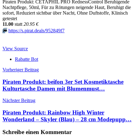
Piraten Produkt: CETAPHIL PRO RednessControl Beruhigende
Nachtpflege, 50ml, Für zu Rötungen neigende Haut, Beruhigt die
sofort, Reduziert sichtbar über Nacht, Ohne Duftstoffe, Klinisch
getestet
11.00
statt
20.95 €
⏩️
https://s.pirat.deals/952849f7
View Source
Rabatte Bot
Beitragsnavigation
Vorheriger Beitrag
Piraten Produkt: beifon 3er Set Kosmetiktasche
Kulturtasche Damen mit Blumenmust…
Nächster Beitrag
Piraten Produkt: Rainbow High Winter
Wonderland – Skyler (Blau) – 28 cm Modepupp…
Schreibe einen Kommentar