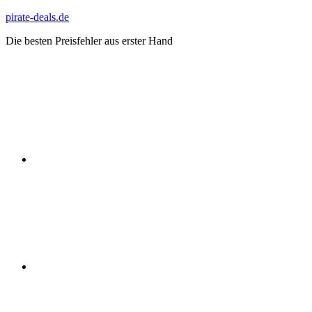
Zum
pirate-deals.de
Inhalt
Die besten Preisfehler aus erster Hand
springen
WhatsApp
Telegram
Discord