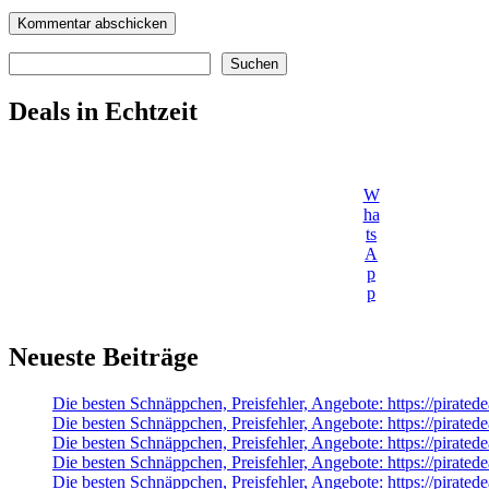
Suchen
Suchen
Deals in Echtzeit
W
ha
ts
A
p
p
Neueste Beiträge
Die besten Schnäppchen, Preisfehler, Angebote: https://pirated
Die besten Schnäppchen, Preisfehler, Angebote: https://pirat
Die besten Schnäppchen, Preisfehler, Angebote: https://pirat
Die besten Schnäppchen, Preisfehler, Angebote: https://pirat
Die besten Schnäppchen, Preisfehler, Angebote: https://pirate