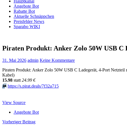
Hauptkanal
Angebote Bot
Rabatte Bot
Aktuelle Schnäppchen
Preisfehler News
Sparabo WIKI
Piraten Produkt: Anker Zolo 50W USB C L
31. Mai 2026
admin
Keine Kommentare
Piraten Produkt: Anker Zolo 50W USB C Ladegerät, 4-Port Netzteil
Kabel)
15.98
statt
24.99 €
⏩️
https://s.pirat.deals/7f32a715
View Source
Angebote Bot
Beitragsnavigation
Vorheriger Beitrag