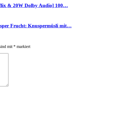
tflix & 20W Dolby Audio] 100…
usper Frucht: Knuspermüsli mit…
sind mit
*
markiert