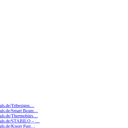
eals.de/Tribesigns…
edeals.de/Smart Beam…
edeals.de/Thermobürs…
edeals.de/STABILO – …
deals.de/Knorr Past…