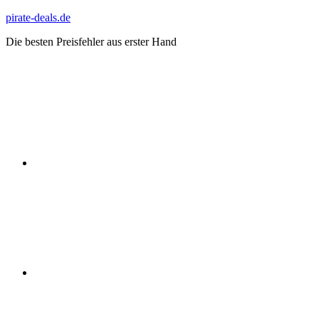
Zum
pirate-deals.de
Inhalt
Die besten Preisfehler aus erster Hand
springen
WhatsApp
Telegram
Discord