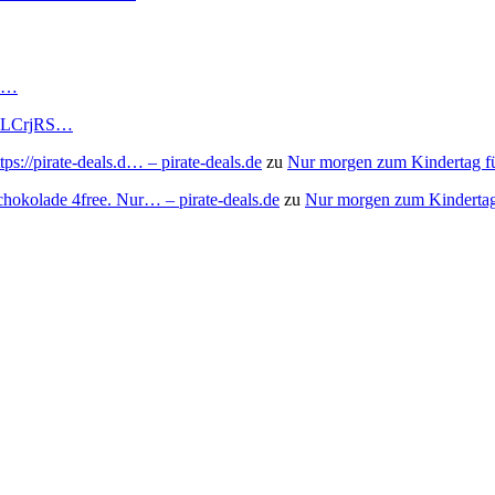
RS…
to/3LCrjRS…
s://pirate-deals.d… – pirate-deals.de
zu
Nur morgen zum Kindertag f
chokolade 4free. Nur… – pirate-deals.de
zu
Nur morgen zum Kindertag