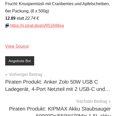
Frucht: Knuspermüsli mit Cranberries und Apfelscheiben,
6er Packung, (6 x 500g)
12.89
statt
22.74 €
⏩️
https://s.pirat.deals/951848ea
View Source
Angebote Bot
Beitragsnavigation
Vorheriger Beitrag
Piraten Produkt: Anker Zolo 50W USB C
Ladegerät, 4-Port Netzteil mit 2 USB-C und…
Nächster Beitrag
Piraten Produkt: KIPMAX Akku Staubsauger