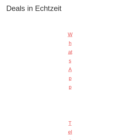
Deals in Echtzeit
W
h
at
s
A
p
p
T
el