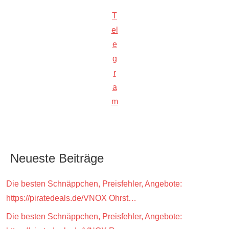
T
el
e
g
r
a
m
Neueste Beiträge
Die besten Schnäppchen, Preisfehler, Angebote:
https://piratedeals.de/VNOX Ohrst…
Die besten Schnäppchen, Preisfehler, Angebote: