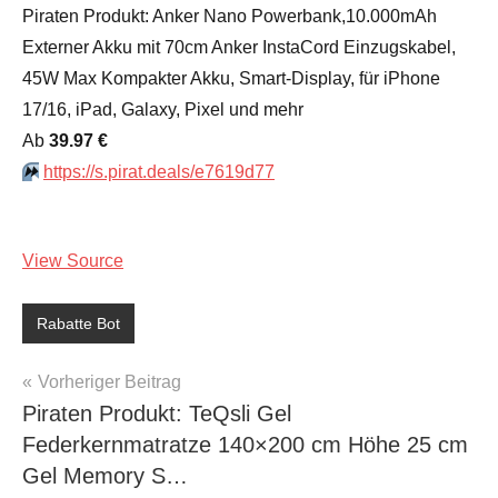
Piraten Produkt: Anker Nano Powerbank,10.000mAh
Externer Akku mit 70cm Anker InstaCord Einzugskabel,
45W Max Kompakter Akku, Smart-Display, für iPhone
17/16, iPad, Galaxy, Pixel und mehr
Аb
39.97 €
⏩️
https://s.pirat.deals/e7619d77
View Source
Rabatte Bot
Beitragsnavigation
Vorheriger Beitrag
Piraten Produkt: TeQsli Gel
Federkernmatratze 140×200 cm Höhe 25 cm
Gel Memory S…