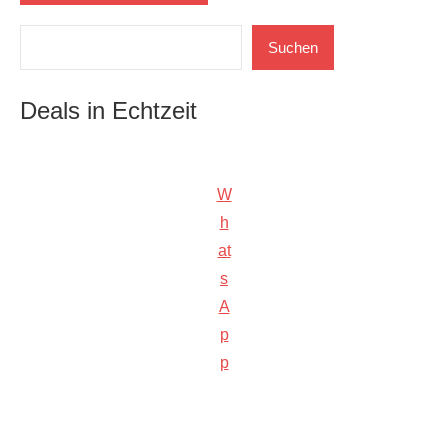
Suchen
Suchen
Deals in Echtzeit
W
h
at
s
A
p
p