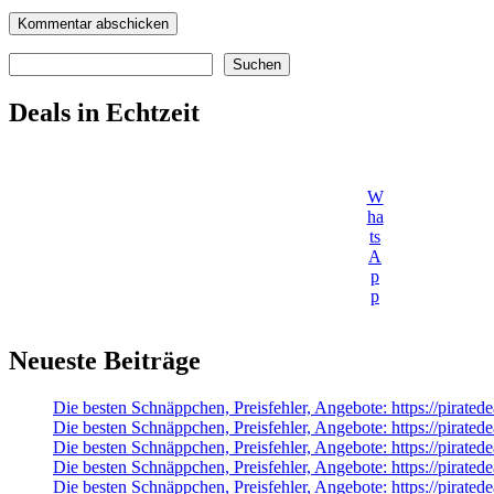
Suchen
Suchen
Deals in Echtzeit
W
ha
ts
A
p
p
Neueste Beiträge
Die besten Schnäppchen, Preisfehler, Angebote: https://pirated
Die besten Schnäppchen, Preisfehler, Angebote: https://pirat
Die besten Schnäppchen, Preisfehler, Angebote: https://pirat
Die besten Schnäppchen, Preisfehler, Angebote: https://pirate
Die besten Schnäppchen, Preisfehler, Angebote: https://pirat