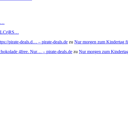
RS…
to/3LCrjRS…
s://pirate-deals.d… – pirate-deals.de
zu
Nur morgen zum Kindertag f
chokolade 4free. Nur… – pirate-deals.de
zu
Nur morgen zum Kindertag