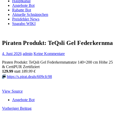
Hauptkanal
Angebote Bot
Rabatte Bot
Aktuelle Schnäppchen
Preisfehler News
Sparabo WIKI
Piraten Produkt: TeQsli Gel Federkern
4. Juni 2026
admin
Keine Kommentare
Piraten Produkt: TeQsli Gel Federkernmatratze 140×200 cm Höhe 2
& CertiPUR Zertifiziert
129.99
statt
189.99 €
⏩️
https://s.pirat.deals/609cfc98
View Source
Angebote Bot
Beitragsnavigation
Vorheriger Beitrag