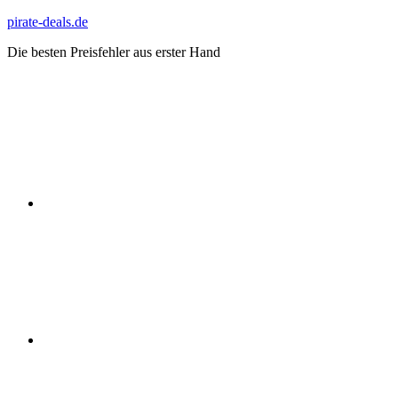
Zum
pirate-deals.de
Inhalt
Die besten Preisfehler aus erster Hand
springen
WhatsApp
Telegram
Discord