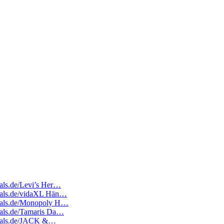
eals.de/Levi’s Her…
edeals.de/vidaXL Hän…
edeals.de/Monopoly H…
deals.de/Tamaris Da…
edeals.de/JACK &…