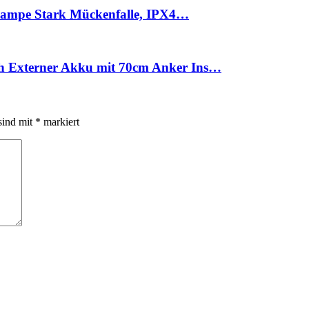
V-Lampe Stark Mückenfalle, IPX4…
h Externer Akku mit 70cm Anker Ins…
sind mit
*
markiert