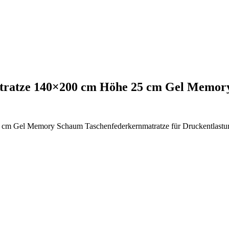
matratze 140×200 cm Höhe 25 cm Gel Memo
5 cm Gel Memory Schaum Taschenfederkernmatratze für Druckentlast