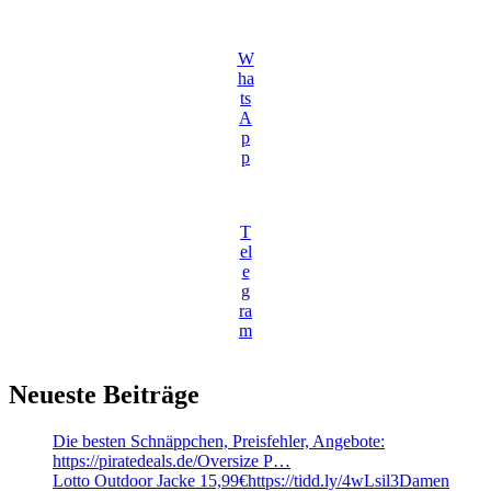
W
ha
ts
A
p
p
T
el
e
g
ra
m
Neueste Beiträge
Die besten Schnäppchen, Preisfehler, Angebote:
https://piratedeals.de/Oversize P…
Lotto Outdoor Jacke 15,99€https://tidd.ly/4wLsil3Damen