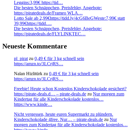
Leggins:3,99€ https://tid…
Die besten Schnäppchen, Preisfehler, Angebote:
https://piratedeals.de/Frameo WLA…
Lotto Sale ab 2,99€https://tidd.ly/4cG6BeGWeste:7,99€ statt
39,99€https://tidd….
Die besten Schnäppchen, Preisfehler, Angebote:
https://piratedeals.de/FLYLINKTEC…
Neueste Kommentare
pl_pirat
zu
0,49 € für 3 kg schnell sein
https://amzn.to/3LCrjRS…
Nalan Hizlitürk
zu
0,49 € für 3 kg schnell sein
https://amzn.to/3LCrjRS…
Freebie! Heute schon Kostenlos Kinderschokolade gesichert?
https://pirate-deals.d… – pirate-deals.de
zu
Nur morgen zum
Kindertag für alle Kinderschokolade kostenlos…
https://www.kinde…
Nicht vergessen, heute euren Supermarkt zu plündern.
Kinderschokolade 4free. Nur… – pirate-deals.de
zu
Nur
morgen zum Kindertag für alle Kinderschokolade kostenlos…
https://www.kinde…