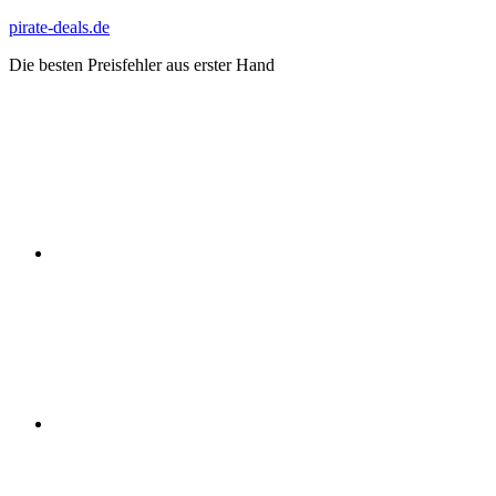
Zum
pirate-deals.de
Inhalt
Die besten Preisfehler aus erster Hand
springen
WhatsApp
Telegram
Discord