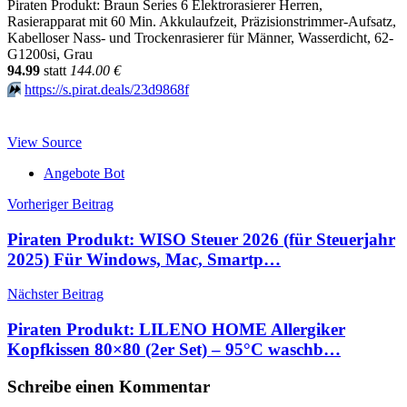
Piraten Produkt: Braun Series 6 Elektrorasierer Herren,
Rasierapparat mit 60 Min. Akkulaufzeit, Präzisionstrimmer-Aufsatz,
Kabelloser Nass- und Trockenrasierer für Männer, Wasserdicht, 62-
G1200si, Grau
94.99
statt
144.00 €
⏩️
https://s.pirat.deals/23d9868f
View Source
Angebote Bot
Beitragsnavigation
Vorheriger Beitrag
Piraten Produkt: WISO Steuer 2026 (für Steuerjahr
2025) Für Windows, Mac, Smartp…
Nächster Beitrag
Piraten Produkt: LILENO HOME Allergiker
Kopfkissen 80×80 (2er Set) – 95°C waschb…
Schreibe einen Kommentar