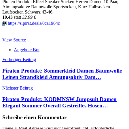
Piraten Produkt: Effeet Sneaker Socken Herren Damen 10 Paar,
Atmungsaktive Baumwolle Sportsocken, Kurz Halbsocken
Laufsocken Schwarz 43-46
10.43
statt
32.99 €
⏩️
https://s.pirat.deals/0ca1964c
View Source
Angebote Bot
Beitragsnavigation
Vorheriger Beitrag
Piraten Produkt: Sommerkleid Damen Baumwolle
Leinen Strandkleid Atmungsaktiv Dam…
Nächster Beitrag
Piraten Produkt: KODMNSW Jumpsuit Damen
Elegant Sommer Overall Gestreiftes Hosen…
Schreibe einen Kommentar
Deine E-Mail-Adresse wird nicht veröffentlicht.
Erforderliche