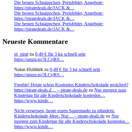
Die besten Schnäppchen, Preisfehler, Angebote:
https://piratedeals.de/JACK &…
Die besten Schnäppchen, Preisfehler, Angebote:
https://piratedeals.de/JACK &…
Die besten Schnäppchen, Preisfehler, Angebote:
https://piratedeals.de/JACK &…
Neueste Kommentare
pl_pirat
zu
0,49 € für 3 kg schnell sein
https://amzn.to/3LCrjRS…
Nalan Hizlitürk
zu
0,49 € für 3 kg schnell sein
https://amzn.to/3LCrjRS…
Freebie! Heute schon Kostenlos Kinderschokolade gesichert?
https://pirate-deals.d… – pirate-deals.de
zu
Nur morgen zum
Kindertag für alle Kinderschokolade kostenlos…
https://www.kinde…
Nicht vergessen, heute euren Supermarkt zu plündern.
Kinderschokolade 4free. Nur… – pirate-deals.de
zu
Nur
morgen zum Kindertag für alle Kinderschokolade kostenlos…
https://www.kinde…