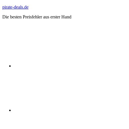
Zum
pirate-deals.de
Inhalt
Die besten Preisfehler aus erster Hand
springen
WhatsApp
Telegram
Discord