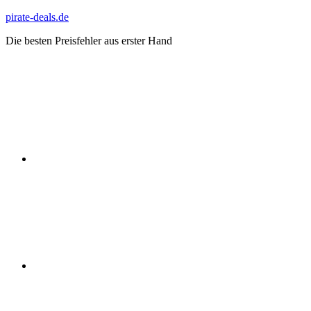
Zum
pirate-deals.de
Inhalt
Die besten Preisfehler aus erster Hand
springen
WhatsApp
Telegram
Discord