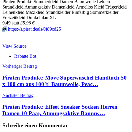
Piraten Produkt: Sommerkleid Damen Baumwolle Leinen
Strandkleid Atmungsaktiv Damenkleid Ärmellos Kleid Trägerkleid
Leinenkleid Maxikleid Strandkleider Einfarbig Sommerkleider
Freizeitkleid Dunkelblau XL
9.49
statt
35.96 €
⏩️
https://s.pirat.deals/0f89cd25
View Source
Rabatte Bot
Beitragsnavigation
Vorheriger Beitrag
Piraten Produkt: Möve Superwuschel Handtuch 50
x 100 cm aus 100% Baumwolle, Peac…
Nächster Beitrag
Piraten Produkt: Effeet Sneaker Socken Herren
Damen 10 Paar, Atmungsaktive Baumw…
Schreibe einen Kommentar