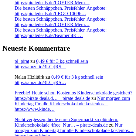
https://piratedeals.de/LOFTER Mem…
Die besten Schnäppchen, Preisfehler, Angebote:
https://piratedeals.de/LEGO 10696…
Die besten Schnäppchen, Preisfehler, Angebote:
https://piratedeals.de/LOFTER Mem…
Die besten Schnäppchen, Preisfehler, Angebote:
https://piratedeals.de/Beamer 4K …
Neueste Kommentare
pl_pirat
zu
0,49 € für 3 kg schnell sein
https://amzn.to/3LCrjRS…
Nalan Hizlitürk
zu
0,49 € für 3 kg schnell sein
https://amzn.to/3LCrjRS…
Freebie! Heute schon Kostenlos Kinderschokolade gesichert?
https://pirate-deals.d… – pirate-deals.de
zu
Nur morgen zum
Kindertag für alle Kinderschokolade kostenlos…
https://www.kinde…
Nicht vergessen, heute euren Supermarkt zu plündern.
Kinderschokolade 4free. Nur… – pirate-deals.de
zu
Nur
morgen zum Kindertag für alle Kinderschokolade kostenlos…
https://www.kinde…