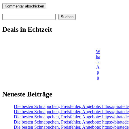
Suchen
Suchen
Deals in Echtzeit
W
ha
ts
A
p
p
Neueste Beiträge
Die besten Schnäppchen, Preisfehler, Angebote: https://pirat
Die besten Schnäppchen, Preisfehler, Angebote: https://pira
Die besten Schnäppchen, Preisfehler, Angebote: https://pirate
Die besten Schnäppchen, Preisfehler, Angebote: https://pira
Die besten Schnäppchen, Preisfehler, Angebote: https://pirated