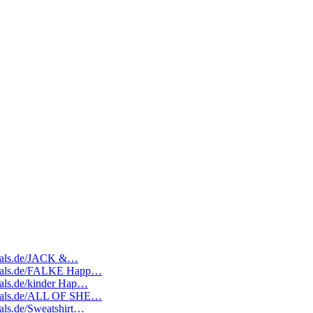
edeals.de/JACK &…
tedeals.de/FALKE Happ…
deals.de/kinder Hap…
tedeals.de/ALL OF SHE…
eals.de/Sweatshirt…