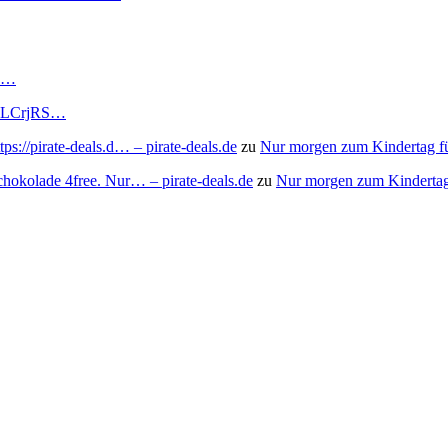
RS…
to/3LCrjRS…
s://pirate-deals.d… – pirate-deals.de
zu
Nur morgen zum Kindertag f
chokolade 4free. Nur… – pirate-deals.de
zu
Nur morgen zum Kindertag