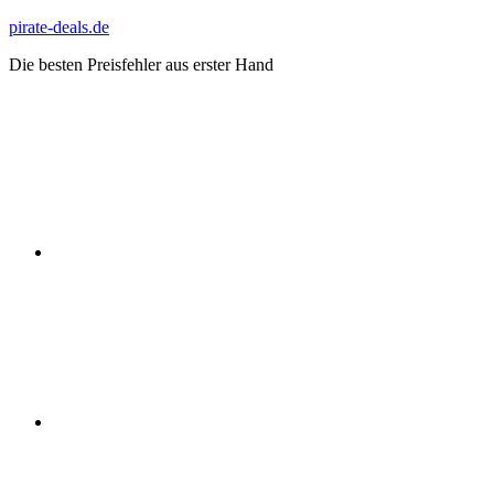
Zum
pirate-deals.de
Inhalt
Die besten Preisfehler aus erster Hand
springen
WhatsApp
Telegram
Discord