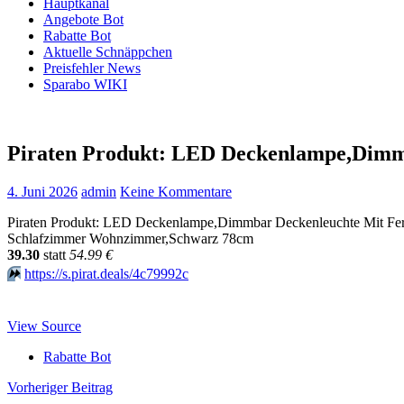
Hauptkanal
Angebote Bot
Rabatte Bot
Aktuelle Schnäppchen
Preisfehler News
Sparabo WIKI
Piraten Produkt: LED Deckenlampe,Dimm
4. Juni 2026
admin
Keine Kommentare
Piraten Produkt: LED Deckenlampe,Dimmbar Deckenleuchte Mit Fe
Schlafzimmer Wohnzimmer,Schwarz 78cm
39.30
statt
54.99 €
⏩️
https://s.pirat.deals/4c79992c
View Source
Rabatte Bot
Beitragsnavigation
Vorheriger Beitrag