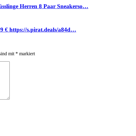
üsslinge Herren 8 Paar Sneakerso…
 € https://s.pirat.deals/a84d…
sind mit
*
markiert