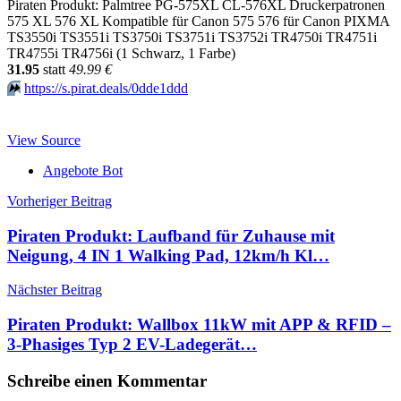
Piraten Produkt: Palmtree PG-575XL CL-576XL Druckerpatronen
575 XL 576 XL Kompatible für Canon 575 576 für Canon PIXMA
TS3550i TS3551i TS3750i TS3751i TS3752i TR4750i TR4751i
TR4755i TR4756i (1 Schwarz, 1 Farbe)
31.95
statt
49.99 €
⏩️
https://s.pirat.deals/0dde1ddd
View Source
Angebote Bot
Beitragsnavigation
Vorheriger Beitrag
Piraten Produkt: Laufband für Zuhause mit
Neigung, 4 IN 1 Walking Pad, 12km/h Kl…
Nächster Beitrag
Piraten Produkt: Wallbox 11kW mit APP & RFID –
3-Phasiges Typ 2 EV-Ladegerät…
Schreibe einen Kommentar