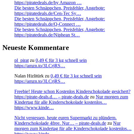
https://piratedeals.de/by Amazon …
Die besten Schnäppchen, Preisfehler, Angebote:
https://piratedeals.de/Cen-Tec Sy…
Die besten Schnäppchen, Preisfehler, Angebote:
https://piratedeals.de/Q-Connect …
Die besten Schnäppchen, Preisfehler, Angebote:
https://piratedeals.de/Niphean St…
Neueste Kommentare
pl_pirat
zu
0,49 € für 3 kg schnell sein
https://amzn.to/3LCrjRS…
Nalan Hizlitürk
zu
0,49 € für 3 kg schnell sein
https://amzn.to/3LCrjRS…
Freebie! Heute schon Kostenlos Kinderschokolade gesichert?
https://pirate-deals.d… – pirate-deals.de
zu
Nur morgen zum
Kindertag für alle Kinderschokolade kostenlos…
https://www.kinde…
Nicht vergessen, heute euren Supermarkt zu plündern.
Kinderschokolade 4free. Nur… – pirate-deals.de
zu
Nur
morgen zum Kindertag für alle Kinderschokolade kostenlos…
https://www.kinde…