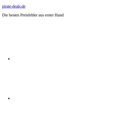
Zum
pirate-deals.de
Inhalt
Die besten Preisfehler aus erster Hand
springen
WhatsApp
Telegram
Discord