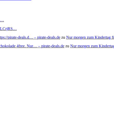
RS…
to/3LCrjRS…
s://pirate-deals.d… – pirate-deals.de
zu
Nur morgen zum Kindertag f
chokolade 4free. Nur… – pirate-deals.de
zu
Nur morgen zum Kindertag