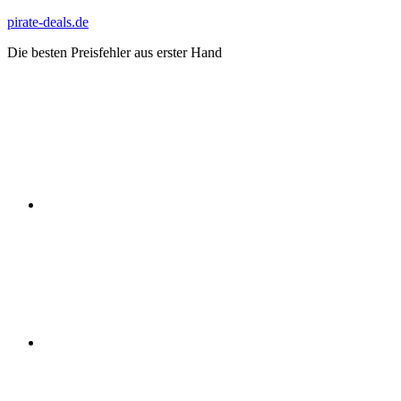
Zum
pirate-deals.de
Inhalt
Die besten Preisfehler aus erster Hand
springen
WhatsApp
Telegram
Discord