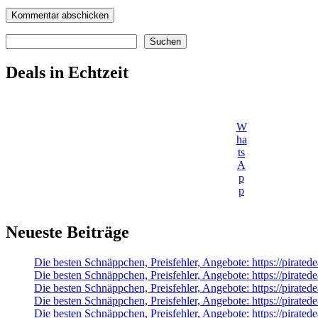
Suchen
Suchen
Deals in Echtzeit
W
ha
ts
A
p
p
Neueste Beiträge
Die besten Schnäppchen, Preisfehler, Angebote: https://pira
Die besten Schnäppchen, Preisfehler, Angebote: https://pirat
Die besten Schnäppchen, Preisfehler, Angebote: https://pirat
Die besten Schnäppchen, Preisfehler, Angebote: https://pirat
Die besten Schnäppchen, Preisfehler, Angebote: https://pirate