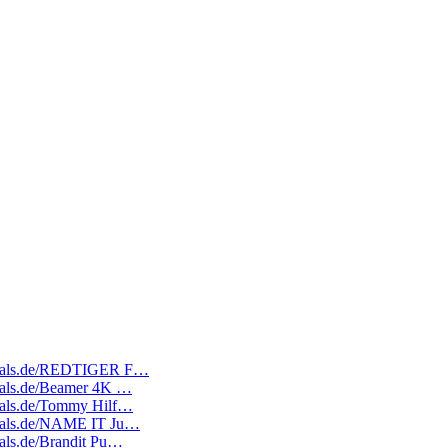
tedeals.de/REDTIGER F…
edeals.de/Beamer 4K …
edeals.de/Tommy Hilf…
edeals.de/NAME IT Ju…
deals.de/Brandit Pu…