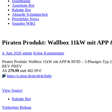
Hauptkanal
Angebote Bot
Rabatte Bot
Aktuelle Schnäppchen
Preisfehler News
Sparabo WIKI
Piraten Produkt: Wallbox 11kW mit APP 
4. Juni 2026
admin
Keine Kommentare
Piraten Produkt: Wallbox 11kW mit APP & RFID – 3-Phasiges Typ 2 E
BEV PHEV
Аb
279.99
statt
482.99 €
⏩️
https://s.pirat.deals/de4c9a6e
View Source
Rabatte Bot
Beitragsnavigation
Vorheriger Beitrag