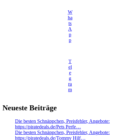
W
ha
ts
A
p
p
T
el
e
g
ra
m
Neueste Beiträge
Die besten Schnäppchen, Preisfehler, Angebote:
https://piratedeals.de/Pets Perfe…
Die besten Schnäppchen, Preisfehler, Angebote:
https://piratedeals.de/Tommy Hilf…