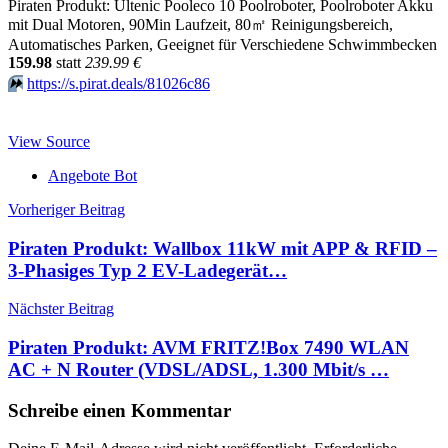
Piraten Produkt: Ultenic Pooleco 10 Poolroboter, Poolroboter Akku
mit Dual Motoren, 90Min Laufzeit, 80㎡ Reinigungsbereich,
Automatisches Parken, Geeignet für Verschiedene Schwimmbecken
159.98
statt
239.99 €
⏩️
https://s.pirat.deals/81026c86
View Source
Angebote Bot
Beitragsnavigation
Vorheriger Beitrag
Piraten Produkt: Wallbox 11kW mit APP & RFID –
3-Phasiges Typ 2 EV-Ladegerät…
Nächster Beitrag
Piraten Produkt: AVM FRITZ!Box 7490 WLAN
AC + N Router (VDSL/ADSL, 1.300 Mbit/s …
Schreibe einen Kommentar