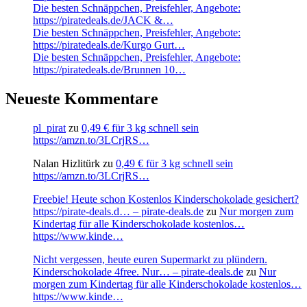
Die besten Schnäppchen, Preisfehler, Angebote:
https://piratedeals.de/JACK &…
Die besten Schnäppchen, Preisfehler, Angebote:
https://piratedeals.de/Kurgo Gurt…
Die besten Schnäppchen, Preisfehler, Angebote:
https://piratedeals.de/Brunnen 10…
Neueste Kommentare
pl_pirat
zu
0,49 € für 3 kg schnell sein
https://amzn.to/3LCrjRS…
Nalan Hizlitürk
zu
0,49 € für 3 kg schnell sein
https://amzn.to/3LCrjRS…
Freebie! Heute schon Kostenlos Kinderschokolade gesichert?
https://pirate-deals.d… – pirate-deals.de
zu
Nur morgen zum
Kindertag für alle Kinderschokolade kostenlos…
https://www.kinde…
Nicht vergessen, heute euren Supermarkt zu plündern.
Kinderschokolade 4free. Nur… – pirate-deals.de
zu
Nur
morgen zum Kindertag für alle Kinderschokolade kostenlos…
https://www.kinde…