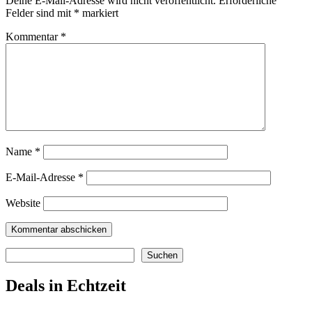
Deine E-Mail-Adresse wird nicht veröffentlicht.
Erforderliche
Felder sind mit
*
markiert
Kommentar
*
Name
*
E-Mail-Adresse
*
Website
Suchen
Suchen
Deals in Echtzeit