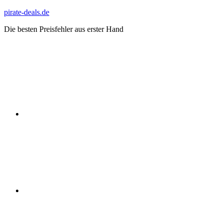
Zum
pirate-deals.de
Inhalt
Die besten Preisfehler aus erster Hand
springen
WhatsApp
Telegram
Discord