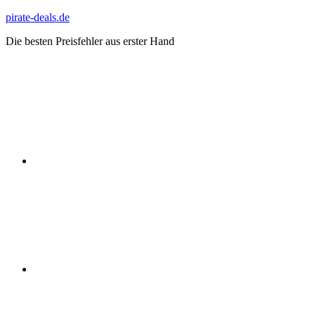
Zum
pirate-deals.de
Inhalt
Die besten Preisfehler aus erster Hand
springen
WhatsApp
Telegram
Discord