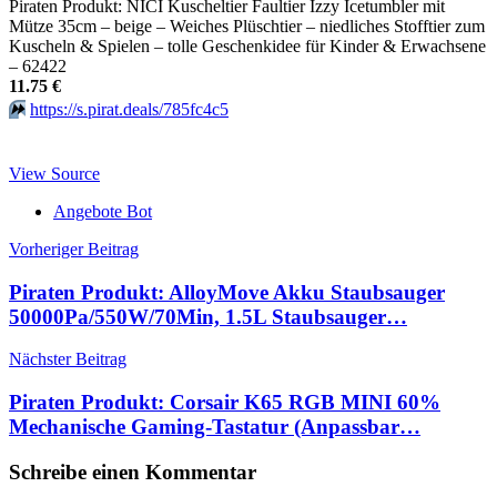
Piraten Produkt: NICI Kuscheltier Faultier Izzy Icetumbler mit
Mütze 35cm – beige – Weiches Plüschtier – niedliches Stofftier zum
Kuscheln & Spielen – tolle Geschenkidee für Kinder & Erwachsene
– 62422
11.75 €
⏩️
https://s.pirat.deals/785fc4c5
View Source
Angebote Bot
Beitragsnavigation
Vorheriger Beitrag
Piraten Produkt: AlloyMove Akku Staubsauger
50000Pa/550W/70Min, 1.5L Staubsauger…
Nächster Beitrag
Piraten Produkt: Corsair K65 RGB MINI 60%
Mechanische Gaming-Tastatur (Anpassbar…
Schreibe einen Kommentar