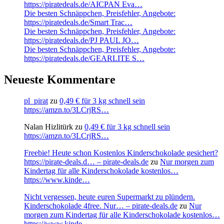
https://piratedeals.de/AICPAN Eva…
Die besten Schnäppchen, Preisfehler, Angebote:
https://piratedeals.de/Smart Trac…
Die besten Schnäppchen, Preisfehler, Angebote:
https://piratedeals.de/PJ PAUL JO…
Die besten Schnäppchen, Preisfehler, Angebote:
https://piratedeals.de/GEARLITE S…
Neueste Kommentare
pl_pirat
zu
0,49 € für 3 kg schnell sein
https://amzn.to/3LCrjRS…
Nalan Hizlitürk
zu
0,49 € für 3 kg schnell sein
https://amzn.to/3LCrjRS…
Freebie! Heute schon Kostenlos Kinderschokolade gesichert?
https://pirate-deals.d… – pirate-deals.de
zu
Nur morgen zum
Kindertag für alle Kinderschokolade kostenlos…
https://www.kinde…
Nicht vergessen, heute euren Supermarkt zu plündern.
Kinderschokolade 4free. Nur… – pirate-deals.de
zu
Nur
morgen zum Kindertag für alle Kinderschokolade kostenlos…
https://www.kinde…