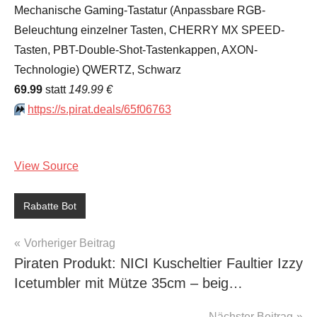
Mechanische Gaming-Tastatur (Anpassbare RGB-
Beleuchtung einzelner Tasten, CHERRY MX SPEED-
Tasten, PBT-Double-Shot-Tastenkappen, AXON-
Technologie) QWERTZ, Schwarz
69.99
statt
149.99 €
⏩️
https://s.pirat.deals/65f06763
View Source
Rabatte Bot
Beitragsnavigation
Vorheriger Beitrag
Piraten Produkt: NICI Kuscheltier Faultier Izzy
Icetumbler mit Mütze 35cm – beig…
Nächster Beitrag