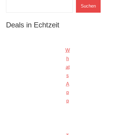
Suchen
Suchen
Deals in Echtzeit
W
h
at
s
A
p
p