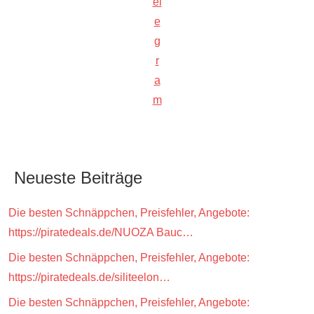
el
e
g
r
a
m
Neueste Beiträge
Die besten Schnäppchen, Preisfehler, Angebote:
https://piratedeals.de/NUOZA Bauc…
Die besten Schnäppchen, Preisfehler, Angebote:
https://piratedeals.de/siliteelon…
Die besten Schnäppchen, Preisfehler, Angebote: