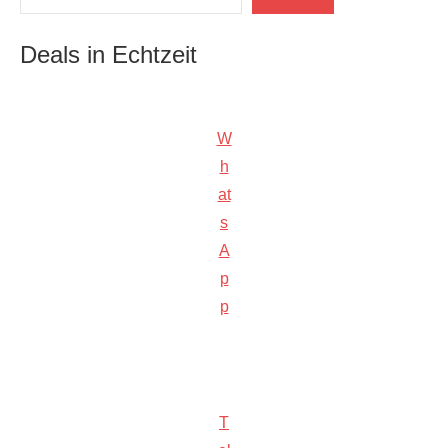
Deals in Echtzeit
W
h
at
s
A
p
p
T