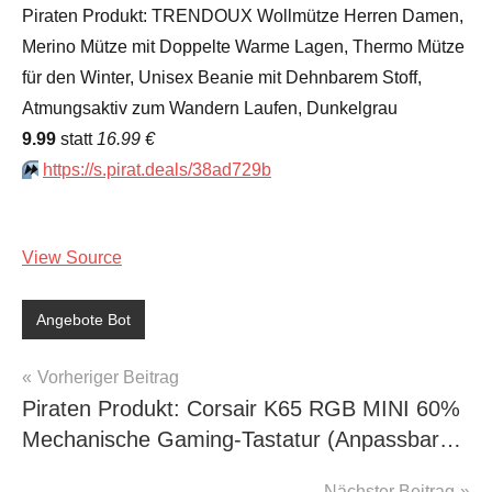
Piraten Produkt: TRENDOUX Wollmütze Herren Damen,
Merino Mütze mit Doppelte Warme Lagen, Thermo Mütze
für den Winter, Unisex Beanie mit Dehnbarem Stoff,
Atmungsaktiv zum Wandern Laufen, Dunkelgrau
9.99
statt
16.99 €
⏩️
https://s.pirat.deals/38ad729b
View Source
Angebote Bot
Beitragsnavigation
Vorheriger Beitrag
Piraten Produkt: Corsair K65 RGB MINI 60%
Mechanische Gaming-Tastatur (Anpassbar…
Nächster Beitrag