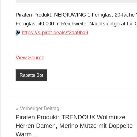
Piraten Produkt: NEIQIUWING 1 Fernglas, 20-fache V
Fernglas, 40.000 m Reichweite, Nachtsichtgerät für
⏩️
https://s.pirat.deals/f2aa9ba9
View Source
Rabatte Bot
Beitragsnavigation
Vorheriger Beitrag
Piraten Produkt: TRENDOUX Wollmütze
Herren Damen, Merino Mütze mit Doppelte
Warm…