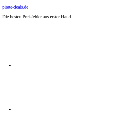
Zum
pirate-deals.de
Inhalt
Die besten Preisfehler aus erster Hand
springen
WhatsApp
Telegram
Discord