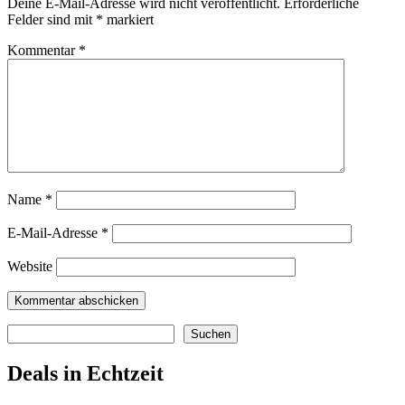
Deine E-Mail-Adresse wird nicht veröffentlicht.
Erforderliche
Felder sind mit
*
markiert
Kommentar
*
Name
*
E-Mail-Adresse
*
Website
Suchen
Suchen
Deals in Echtzeit