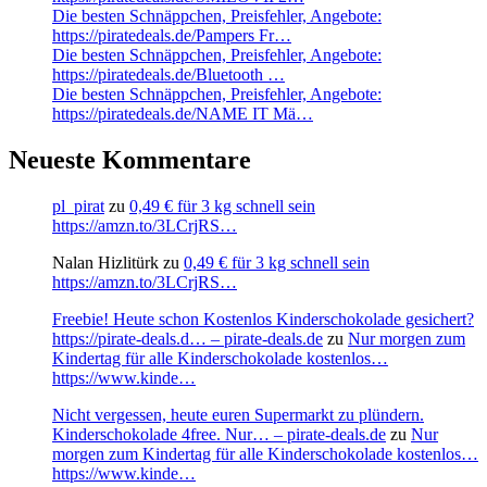
Die besten Schnäppchen, Preisfehler, Angebote:
https://piratedeals.de/Pampers Fr…
Die besten Schnäppchen, Preisfehler, Angebote:
https://piratedeals.de/Bluetooth …
Die besten Schnäppchen, Preisfehler, Angebote:
https://piratedeals.de/NAME IT Mä…
Neueste Kommentare
pl_pirat
zu
0,49 € für 3 kg schnell sein
https://amzn.to/3LCrjRS…
Nalan Hizlitürk
zu
0,49 € für 3 kg schnell sein
https://amzn.to/3LCrjRS…
Freebie! Heute schon Kostenlos Kinderschokolade gesichert?
https://pirate-deals.d… – pirate-deals.de
zu
Nur morgen zum
Kindertag für alle Kinderschokolade kostenlos…
https://www.kinde…
Nicht vergessen, heute euren Supermarkt zu plündern.
Kinderschokolade 4free. Nur… – pirate-deals.de
zu
Nur
morgen zum Kindertag für alle Kinderschokolade kostenlos…
https://www.kinde…