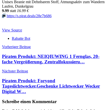
Unisex Beanie mit Dehnbarem Stoff, Atmungsaktiv zum Wandern
Laufen, Dunkelgrau
9.99
statt
16.99 €
⏩️
https://s.pirat.deals/28e7b686
View Source
Rabatte Bot
Beitragsnavigation
Vorheriger Beitrag
Piraten Produkt: NEIQIUWING 1 Fernglas, 20-
fache Vergrößerung, Zentralfokussieru…
Nächster Beitrag
Piraten Produkt: Foryond
Tageslichtwecker,Geschenke Lichtwecker Wecker
Digital W…
Schreibe einen Kommentar