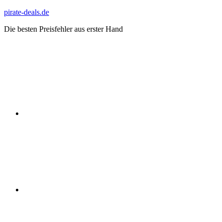
Zum
pirate-deals.de
Inhalt
Die besten Preisfehler aus erster Hand
springen
WhatsApp
Telegram
Discord