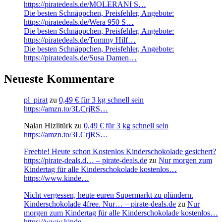
https://piratedeals.de/MOLERANI S…
Die besten Schnäppchen, Preisfehler, Angebote:
https://piratedeals.de/Wera 950 S…
Die besten Schnäppchen, Preisfehler, Angebote:
https://piratedeals.de/Tommy Hilf…
Die besten Schnäppchen, Preisfehler, Angebote:
https://piratedeals.de/Susa Damen…
Neueste Kommentare
pl_pirat
zu
0,49 € für 3 kg schnell sein
https://amzn.to/3LCrjRS…
Nalan Hizlitürk
zu
0,49 € für 3 kg schnell sein
https://amzn.to/3LCrjRS…
Freebie! Heute schon Kostenlos Kinderschokolade gesichert?
https://pirate-deals.d… – pirate-deals.de
zu
Nur morgen zum
Kindertag für alle Kinderschokolade kostenlos…
https://www.kinde…
Nicht vergessen, heute euren Supermarkt zu plündern.
Kinderschokolade 4free. Nur… – pirate-deals.de
zu
Nur
morgen zum Kindertag für alle Kinderschokolade kostenlos…
https://www.kinde…