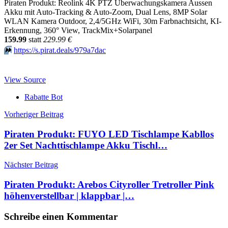
Piraten Produkt: Reolink 4K PTZ Überwachungskamera Aussen
Akku mit Auto-Tracking & Auto-Zoom, Dual Lens, 8MP Solar
WLAN Kamera Outdoor, 2,4/5GHz WiFi, 30m Farbnachtsicht, KI-
Erkennung, 360° View, TrackMix+Solarpanel
159.99
statt
229.99 €
⏩️
https://s.pirat.deals/979a7dac
View Source
Rabatte Bot
Beitragsnavigation
Vorheriger Beitrag
Piraten Produkt: FUYO LED Tischlampe Kabllos
2er Set Nachttischlampe Akku Tischl…
Nächster Beitrag
Piraten Produkt: Arebos Cityroller Tretroller Pink
höhenverstellbar | klappbar |…
Schreibe einen Kommentar