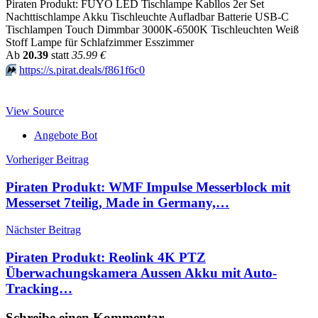
Piraten Produkt: FUYO LED Tischlampe Kabllos 2er Set
Nachttischlampe Akku Tischleuchte Aufladbar Batterie USB-C
Tischlampen Touch Dimmbar 3000K-6500K Tischleuchten Weiß
Stoff Lampe für Schlafzimmer Esszimmer
Аb
20.39
statt
35.99 €
⏩️
https://s.pirat.deals/f861f6c0
View Source
Angebote Bot
Beitragsnavigation
Vorheriger Beitrag
Piraten Produkt: WMF Impulse Messerblock mit
Messerset 7teilig, Made in Germany,…
Nächster Beitrag
Piraten Produkt: Reolink 4K PTZ
Überwachungskamera Aussen Akku mit Auto-
Tracking…
Schreibe einen Kommentar