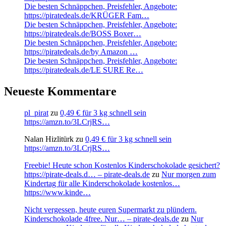
Die besten Schnäppchen, Preisfehler, Angebote:
https://piratedeals.de/KRÜGER Fam…
Die besten Schnäppchen, Preisfehler, Angebote:
https://piratedeals.de/BOSS Boxer…
Die besten Schnäppchen, Preisfehler, Angebote:
https://piratedeals.de/by Amazon …
Die besten Schnäppchen, Preisfehler, Angebote:
https://piratedeals.de/LE SURE Re…
Neueste Kommentare
pl_pirat
zu
0,49 € für 3 kg schnell sein
https://amzn.to/3LCrjRS…
Nalan Hizlitürk
zu
0,49 € für 3 kg schnell sein
https://amzn.to/3LCrjRS…
Freebie! Heute schon Kostenlos Kinderschokolade gesichert?
https://pirate-deals.d… – pirate-deals.de
zu
Nur morgen zum
Kindertag für alle Kinderschokolade kostenlos…
https://www.kinde…
Nicht vergessen, heute euren Supermarkt zu plündern.
Kinderschokolade 4free. Nur… – pirate-deals.de
zu
Nur