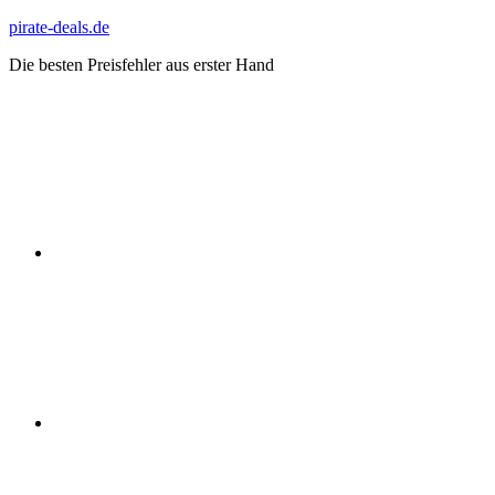
Zum
pirate-deals.de
Inhalt
Die besten Preisfehler aus erster Hand
springen
WhatsApp
Telegram
Discord