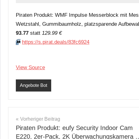
Piraten Produkt: WMF Impulse Messerblock mit Mess
Wetzstahl, Gummibaumholz, platzsparende Aufbewahr
93.77
statt
129.99 €
⏩️
https://s.pirat.deals/83fc6924
View Source
Angebote Bot
Beitragsnavigation
Vorheriger Beitrag
Piraten Produkt: eufy Security Indoor Cam
E220, 2er-Pack, 2K Überwachungskamera 