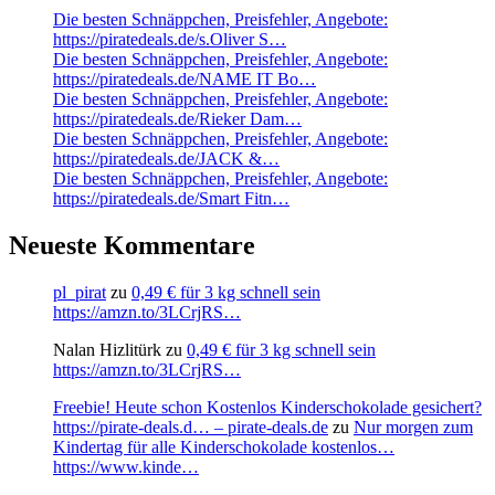
Die besten Schnäppchen, Preisfehler, Angebote:
https://piratedeals.de/s.Oliver S…
Die besten Schnäppchen, Preisfehler, Angebote:
https://piratedeals.de/NAME IT Bo…
Die besten Schnäppchen, Preisfehler, Angebote:
https://piratedeals.de/Rieker Dam…
Die besten Schnäppchen, Preisfehler, Angebote:
https://piratedeals.de/JACK &…
Die besten Schnäppchen, Preisfehler, Angebote:
https://piratedeals.de/Smart Fitn…
Neueste Kommentare
pl_pirat
zu
0,49 € für 3 kg schnell sein
https://amzn.to/3LCrjRS…
Nalan Hizlitürk
zu
0,49 € für 3 kg schnell sein
https://amzn.to/3LCrjRS…
Freebie! Heute schon Kostenlos Kinderschokolade gesichert?
https://pirate-deals.d… – pirate-deals.de
zu
Nur morgen zum
Kindertag für alle Kinderschokolade kostenlos…
https://www.kinde…