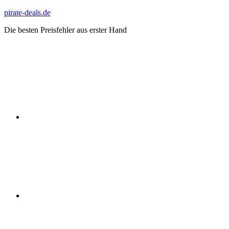
Zum
pirate-deals.de
Inhalt
Die besten Preisfehler aus erster Hand
springen
WhatsApp
Telegram
Discord