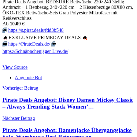
Pirate Deals Angebot: BEDSURE Bettwäsche 220×240 3teilig
Anthrazit – 1 Bettbezug 240×220 cm + 2 Kissenbezüge 80X80 cm,
ÖKO-TEX Bettwäsche-Sets Grau Polyester Mikrofaser mit
Reißverschluss
Аb
10.09 €
⏩️
https://s.pirat.deals/fdd3b548
🔥
EXKLUSIVE PRIMEDAY DEALS
🔥
➡️
https://PirateDeals.de/
⬅️
https://Schnäppchenjäger-Live.de/
View Source
Angebote Bot
Beitragsnavigation
Vorheriger Beitrag
Pirate Deals Angebot: Disney Damen Mickey Classic
– Always Trending Stack Women’…
Nächster Beitrag
Pirate Deals Angebot: Damenjacke Übergangsjacke
Sale, Warehouse Deal Retourenwar…