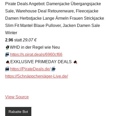
Pirate Deals Angebot: Damenjacke Übergangsjacke
Sale, Warehouse Deal Retourenware, Fleecejacke
Damen Herbstjacke Lange Ärmeln Frauen Strickjacke
Slim Fit Mantel Blaue Pullover, Jacken Damen Sale
Winter
2.96
statt
29.07 €
♻️
WHD in der Regel wie Neu
⏩️
https://s.pirat.deals/6960cf66
🔥
EXKLUSIVE PRIMEDAY DEALS
🔥
➡️
https://PirateDeals.de/
⬅️
https://Schnäppchenjäger-Live.de/
View Source
Rabatte Bot