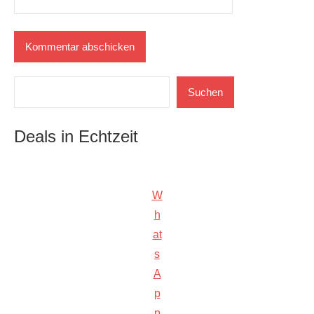
Suchen
Suchen
Deals in Echtzeit
W
h
at
s
A
p
p