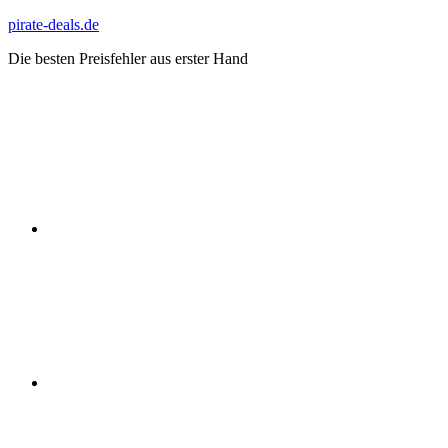
Zum
pirate-deals.de
Inhalt
Die besten Preisfehler aus erster Hand
springen
WhatsApp
Telegram
Discord