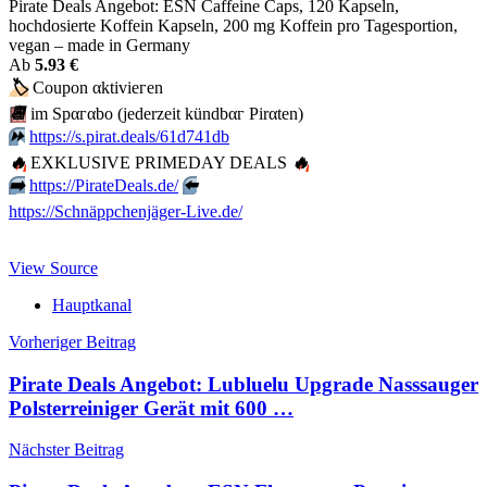
Pirate Deals Angebot: ESN Caffeine Caps, 120 Kapseln,
hochdosierte Koffein Kapseln, 200 mg Koffein pro Tagesportion,
vegan – made in Germany
Аb
5.93 €
🏷
Сοuрοn αktiviегеn
📆
im Spαгαbο (jеdеrzеit kündbαг Pirαten)
⏩️
https://s.pirat.deals/61d741db
🔥
EXKLUSIVE PRIMEDAY DEALS
🔥
➡️
https://PirateDeals.de/
⬅️
https://Schnäppchenjäger-Live.de/
View Source
Hauptkanal
Beitragsnavigation
Vorheriger Beitrag
Pirate Deals Angebot: Lubluelu Upgrade Nasssauger
Polsterreiniger Gerät mit 600 …
Nächster Beitrag