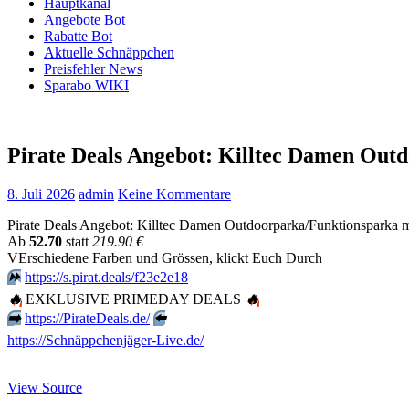
Hauptkanal
Angebote Bot
Rabatte Bot
Aktuelle Schnäppchen
Preisfehler News
Sparabo WIKI
Pirate Deals Angebot: Killtec Damen O
8. Juli 2026
admin
Keine Kommentare
Pirate Deals Angebot: Killtec Damen Outdoorparka/Funktionspark
Аb
52.70
statt
219.90 €
VErschiedene Farben und Grössen, klickt Euch Durch
⏩️
https://s.pirat.deals/f23e2e18
🔥
EXKLUSIVE PRIMEDAY DEALS
🔥
➡️
https://PirateDeals.de/
⬅️
https://Schnäppchenjäger-Live.de/
View Source