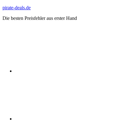
Zum
pirate-deals.de
Inhalt
Die besten Preisfehler aus erster Hand
springen
WhatsApp
Telegram
Discord