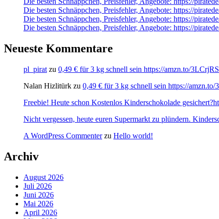
Die besten Schnäppchen, Preisfehler, Angebote: https://pira
Die besten Schnäppchen, Preisfehler, Angebote: https://pira
Die besten Schnäppchen, Preisfehler, Angebote: https://pirate
Die besten Schnäppchen, Preisfehler, Angebote: https://pirate
Neueste Kommentare
pl_pirat
zu
0,49 € für 3 kg schnell sein https://amzn.to/3LCrj
Nalan Hizlitürk
zu
0,49 € für 3 kg schnell sein https://amzn.
Freebie! Heute schon Kostenlos Kinderschokolade gesichert?http
Nicht vergessen, heute euren Supermarkt zu plündern. Kinders
A WordPress Commenter
zu
Hello world!
Archiv
August 2026
Juli 2026
Juni 2026
Mai 2026
April 2026