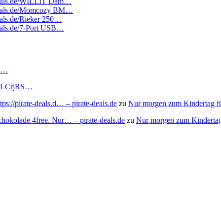
tedeals.de/WILLIT Dam…
tedeals.de/Momcozy BM…
deals.de/Rieker 250…
deals.de/7-Port USB…
RS…
to/3LCrjRS…
s://pirate-deals.d… – pirate-deals.de
zu
Nur morgen zum Kindertag f
chokolade 4free. Nur… – pirate-deals.de
zu
Nur morgen zum Kindertag