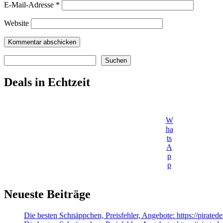
E-Mail-Adresse
*
Website
Suchen
Suchen
Deals in Echtzeit
W
ha
ts
A
p
p
Neueste Beiträge
Die besten Schnäppchen, Preisfehler, Angebote: https://pirated