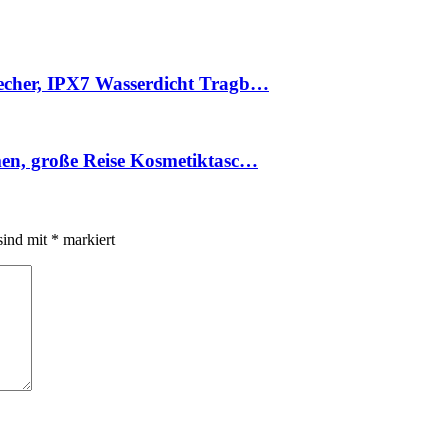
recher, IPX7 Wasserdicht Tragb…
men, große Reise Kosmetiktasc…
sind mit
*
markiert