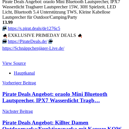
Pirate Deals Angebot: oraolo Mini Bluetooth Lautsprecher, IPX7
Wasserdicht Tragbarer Lautsprecher 15W, 30H Spielzeit, LED
Licht, Bluetooth 5.4 Unterstützung TWS, Kleine Kabellose
Lautsprecher für Outdoor/Camping/Party
13.99
⏩️
https://s.pirat.deals/de1276c5
🔥
EXKLUSIVE PRIMEDAY DEALS
🔥
➡️
https://PirateDeals.de/
⬅️
https://Schnäppchenjäger-Live.de/
View Source
Hauptkanal
Beitragsnavigation
Vorheriger Beitrag
Pirate Deals Angebot: oraolo Mini Bluetooth
Lautsprecher, IPX7 Wasserdicht Tragb…
Nächster Beitrag
Pirate Deals Angebot: Killtec Damen
Outdoorparka/Funktionsparka mit Kapuze KOW