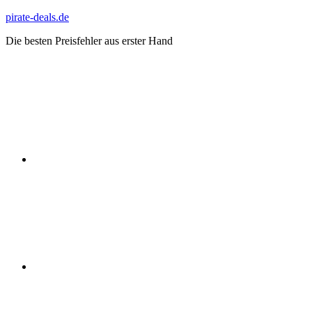
Zum
pirate-deals.de
Inhalt
Die besten Preisfehler aus erster Hand
springen
WhatsApp
Telegram
Discord