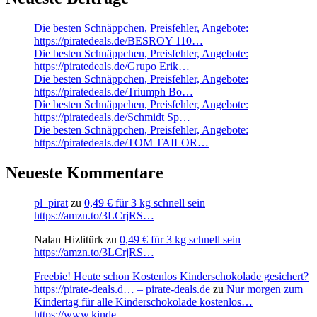
Die besten Schnäppchen, Preisfehler, Angebote:
https://piratedeals.de/BESROY 110…
Die besten Schnäppchen, Preisfehler, Angebote:
https://piratedeals.de/Grupo Erik…
Die besten Schnäppchen, Preisfehler, Angebote:
https://piratedeals.de/Triumph Bo…
Die besten Schnäppchen, Preisfehler, Angebote:
https://piratedeals.de/Schmidt Sp…
Die besten Schnäppchen, Preisfehler, Angebote:
https://piratedeals.de/TOM TAILOR…
Neueste Kommentare
pl_pirat
zu
0,49 € für 3 kg schnell sein
https://amzn.to/3LCrjRS…
Nalan Hizlitürk
zu
0,49 € für 3 kg schnell sein
https://amzn.to/3LCrjRS…
Freebie! Heute schon Kostenlos Kinderschokolade gesichert?
https://pirate-deals.d… – pirate-deals.de
zu
Nur morgen zum
Kindertag für alle Kinderschokolade kostenlos…
https://www.kinde…