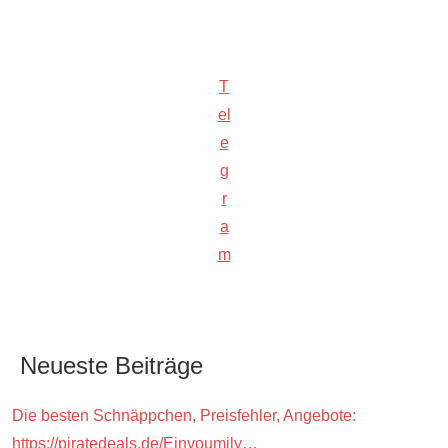
T
el
e
g
r
a
m
Neueste Beiträge
Die besten Schnäppchen, Preisfehler, Angebote:
https://piratedeals.de/Einyoumily…