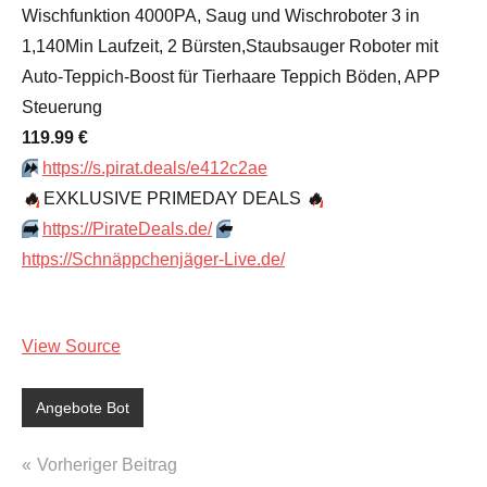
Wischfunktion 4000PA, Saug und Wischroboter 3 in
1,140Min Laufzeit, 2 Bürsten,Staubsauger Roboter mit
Auto-Teppich-Boost für Tierhaare Teppich Böden, APP
Steuerung
119.99 €
⏩️
https://s.pirat.deals/e412c2ae
🔥
EXKLUSIVE PRIMEDAY DEALS
🔥
➡️
https://PirateDeals.de/
⬅️
https://Schnäppchenjäger-Live.de/
View Source
Angebote Bot
Beitragsnavigation
Vorheriger Beitrag