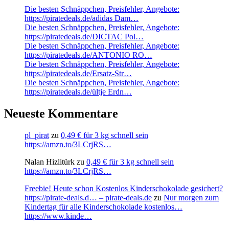
Die besten Schnäppchen, Preisfehler, Angebote:
https://piratedeals.de/adidas Dam…
Die besten Schnäppchen, Preisfehler, Angebote:
https://piratedeals.de/DICTAC Pol…
Die besten Schnäppchen, Preisfehler, Angebote:
https://piratedeals.de/ANTONIO RO…
Die besten Schnäppchen, Preisfehler, Angebote:
https://piratedeals.de/Ersatz-Str…
Die besten Schnäppchen, Preisfehler, Angebote:
https://piratedeals.de/ültje Erdn…
Neueste Kommentare
pl_pirat
zu
0,49 € für 3 kg schnell sein
https://amzn.to/3LCrjRS…
Nalan Hizlitürk
zu
0,49 € für 3 kg schnell sein
https://amzn.to/3LCrjRS…
Freebie! Heute schon Kostenlos Kinderschokolade gesichert?
https://pirate-deals.d… – pirate-deals.de
zu
Nur morgen zum
Kindertag für alle Kinderschokolade kostenlos…
https://www.kinde…