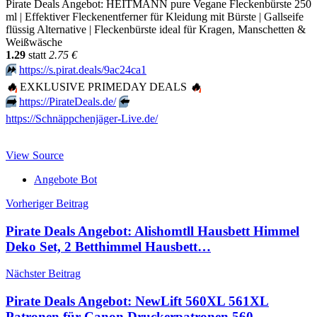
Pirate Deals Angebot: HEITMANN pure Vegane Fleckenbürste 250
ml | Effektiver Fleckenentferner für Kleidung mit Bürste | Gallseife
flüssig Alternative | Fleckenbürste ideal für Kragen, Manschetten &
Weißwäsche
1.29
statt
2.75 €
⏩️
https://s.pirat.deals/9ac24ca1
🔥
EXKLUSIVE PRIMEDAY DEALS
🔥
➡️
https://PirateDeals.de/
⬅️
https://Schnäppchenjäger-Live.de/
View Source
Angebote Bot
Beitragsnavigation
Vorheriger Beitrag
Pirate Deals Angebot: Alishomtll Hausbett Himmel
Deko Set, 2 Betthimmel Hausbett…
Nächster Beitrag
Pirate Deals Angebot: NewLift 560XL 561XL
Patronen für Canon Druckerpatronen 560…