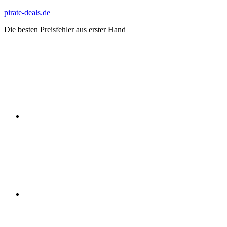
Zum
pirate-deals.de
Inhalt
Die besten Preisfehler aus erster Hand
springen
WhatsApp
Telegram
Discord