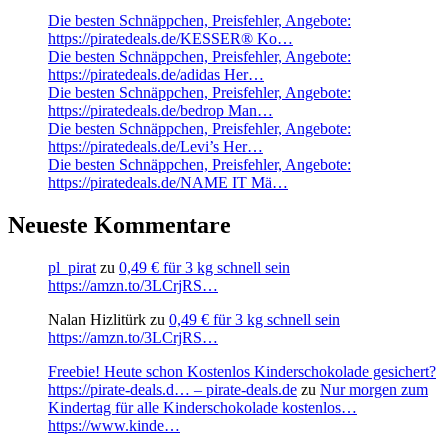
Die besten Schnäppchen, Preisfehler, Angebote:
https://piratedeals.de/KESSER® Ko…
Die besten Schnäppchen, Preisfehler, Angebote:
https://piratedeals.de/adidas Her…
Die besten Schnäppchen, Preisfehler, Angebote:
https://piratedeals.de/bedrop Man…
Die besten Schnäppchen, Preisfehler, Angebote:
https://piratedeals.de/Levi’s Her…
Die besten Schnäppchen, Preisfehler, Angebote:
https://piratedeals.de/NAME IT Mä…
Neueste Kommentare
pl_pirat
zu
0,49 € für 3 kg schnell sein
https://amzn.to/3LCrjRS…
Nalan Hizlitürk
zu
0,49 € für 3 kg schnell sein
https://amzn.to/3LCrjRS…
Freebie! Heute schon Kostenlos Kinderschokolade gesichert?
https://pirate-deals.d… – pirate-deals.de
zu
Nur morgen zum
Kindertag für alle Kinderschokolade kostenlos…
https://www.kinde…