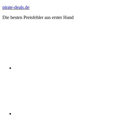
Zum
pirate-deals.de
Inhalt
Die besten Preisfehler aus erster Hand
springen
WhatsApp
Telegram
Discord