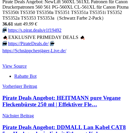
Pirate Deals Angebot: NewLift 560XL 561XL Patronen für Canon
Druckerpatronen 560 561 PG-560XL CL-561XL für Canon Pixma
TS5350i TS5350 TS5350a TS5351 TS5351a TS5351i TS5352
TS5352a TS5353 TS5353a（Schwarz Farbe 2-Pack）
36.61
statt
49.99 €
⏩️
https://s.pirat.deals/e1f19492
🔥
EXKLUSIVE PRIMEDAY DEALS
🔥
➡️
https://PirateDeals.de/
⬅️
https://Schnäppchenjäger-Live.de/
View Source
Rabatte Bot
Beitragsnavigation
Vorheriger Beitrag
Pirate Deals Angebot: HEITMANN pure Vegane
Fleckenbürste 250 ml | Effektiver Fle…
Nächster Beitrag
Pirate Deals Angebot: DDMALL Lan Kabel CAT8