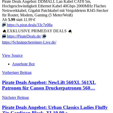
Pirate Deals Angebot: DDMALL Lan Kabel CAT8 5m,
Hochgeschwindigkeit Ethernet Kabel 40Gbps 2000MHz Flaches
Netzwerkkabel, Gigabit Patchkabel mit Vergoldetem RJ45-Stecker
für Router, Modem, Gaming (5 Meter/Weiß)
Аb
5.99
statt
11.99 €
⏩️
https://s.pirat.deals/33c7e08a
🔥
EXKLUSIVE PRIMEDAY DEALS
🔥
➡️
https://PirateDeals.de/
⬅️
https://Schnäppchenjäger-Live.de/
View Source
Angebote Bot
Beitragsnavigation
Vorheriger Beitrag
Pirate Deals Angebot: NewLift 560XL 561XL
Patronen für Canon Druckerpatronen 560…
Nächster Beitrag
Pirate Deals Angebot: Urban Classics Ladies Fluffy
Zip Cardigan Black, XL19.99 s…