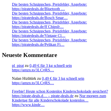
Die besten Schnäppchen, Preisfehler, Angebote:
https://piratedeals.de/Bluetooth …
Die besten Schnäppchen, Preisfehler, Angebote:
https://piratedeals.de/Bosch Smar…
Die besten Schnäppchen, Preisfehler, Angebote:
https://piratedeals.de/ff Chipsfr…
Die besten Schnäppchen, Preisfehler, Angebote:
https://piratedeals.de/Vintage Cl…
Die besten Schnäppchen, Preisfehler, Angebote:
https://piratedeals.de/Pelikan Fi…
Neueste Kommentare
pl_pirat
zu
0,49 € für 3 kg schnell sein
https://amzn.to/3LCrjRS…
Nalan Hizlitürk
zu
0,49 € für 3 kg schnell sein
https://amzn.to/3LCrjRS…
Freebie! Heute schon Kostenlos Kinderschokolade gesichert?
https://pirate-deals.d… – pirate-deals.de
zu
Nur morgen zum
Kindertag für alle Kinderschokolade kostenlos…
https://www.kinde…