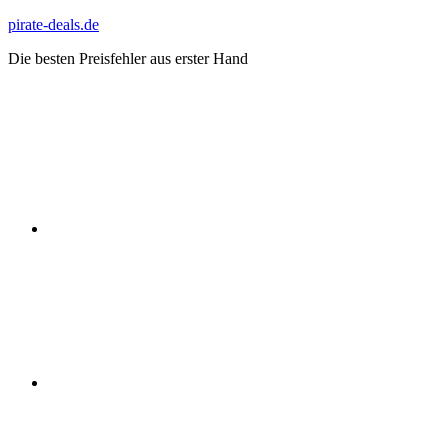
Zum
pirate-deals.de
Inhalt
Die besten Preisfehler aus erster Hand
springen
WhatsApp
Telegram
Discord