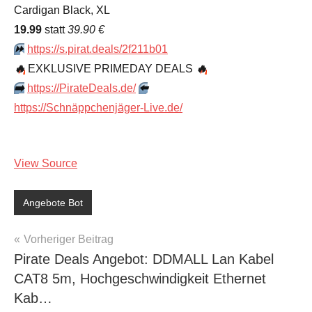
Cardigan Black, XL
19.99
statt
39.90 €
⏩️
https://s.pirat.deals/2f211b01
🔥
EXKLUSIVE PRIMEDAY DEALS
🔥
➡️
https://PirateDeals.de/
⬅️
https://Schnäppchenjäger-Live.de/
View Source
Angebote Bot
Beitragsnavigation
Vorheriger Beitrag
Pirate Deals Angebot: DDMALL Lan Kabel
CAT8 5m, Hochgeschwindigkeit Ethernet
Kab…