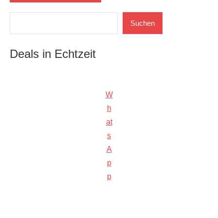
Suchen
Suchen
Deals in Echtzeit
W
h
at
s
A
p
p