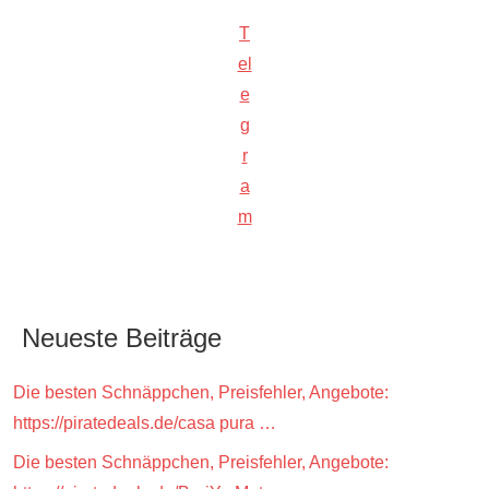
T
el
e
g
r
a
m
Neueste Beiträge
Die besten Schnäppchen, Preisfehler, Angebote:
https://piratedeals.de/casa pura …
Die besten Schnäppchen, Preisfehler, Angebote: