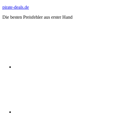
Zum
pirate-deals.de
Inhalt
Die besten Preisfehler aus erster Hand
springen
WhatsApp
Telegram
Discord