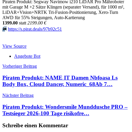
Piraten Produkt: Segway Navimow i210 LiDAR Pro Mähroboter
mit Garage M +2 Sätze Klingen (separater Versand), für 1000 m²,
LiDAR+Vision+NRTK Tri-Fusion-Positionierung, Xero-Turn
AWD für 55% Steigungen, Auto-Kartierung
1399.00
statt
2199.00 €
⏩️
https://s.pirat.deals/97b92c51
View Source
Angebote Bot
Beitragsnavigation
Vorheriger Beitrag
Piraten Produkt: NAME IT Damen Nbfoasa Ls
Body Box, Cloud Dancer, Numeric_68Аb 7…
Nächster Beitrag
Piraten Produkt: Wondersmile Munddusche PRO –
Testsieger 2026-100 Tage risikofre…
Schreibe einen Kommentar