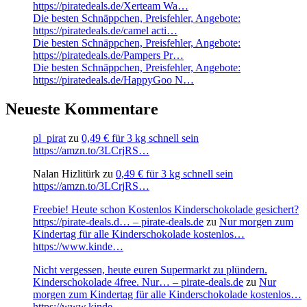
https://piratedeals.de/Xerteam Wa…
Die besten Schnäppchen, Preisfehler, Angebote:
https://piratedeals.de/camel acti…
Die besten Schnäppchen, Preisfehler, Angebote:
https://piratedeals.de/Pampers Pr…
Die besten Schnäppchen, Preisfehler, Angebote:
https://piratedeals.de/HappyGoo N…
Neueste Kommentare
pl_pirat
zu
0,49 € für 3 kg schnell sein
https://amzn.to/3LCrjRS…
Nalan Hizlitürk
zu
0,49 € für 3 kg schnell sein
https://amzn.to/3LCrjRS…
Freebie! Heute schon Kostenlos Kinderschokolade gesichert?
https://pirate-deals.d… – pirate-deals.de
zu
Nur morgen zum
Kindertag für alle Kinderschokolade kostenlos…
https://www.kinde…
Nicht vergessen, heute euren Supermarkt zu plündern.
Kinderschokolade 4free. Nur… – pirate-deals.de
zu
Nur
morgen zum Kindertag für alle Kinderschokolade kostenlos…
https://www.kinde…