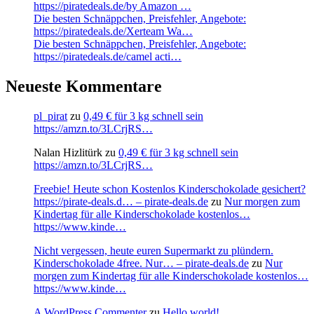
https://piratedeals.de/by Amazon …
Die besten Schnäppchen, Preisfehler, Angebote:
https://piratedeals.de/Xerteam Wa…
Die besten Schnäppchen, Preisfehler, Angebote:
https://piratedeals.de/camel acti…
Neueste Kommentare
pl_pirat
zu
0,49 € für 3 kg schnell sein
https://amzn.to/3LCrjRS…
Nalan Hizlitürk
zu
0,49 € für 3 kg schnell sein
https://amzn.to/3LCrjRS…
Freebie! Heute schon Kostenlos Kinderschokolade gesichert?
https://pirate-deals.d… – pirate-deals.de
zu
Nur morgen zum
Kindertag für alle Kinderschokolade kostenlos…
https://www.kinde…
Nicht vergessen, heute euren Supermarkt zu plündern.
Kinderschokolade 4free. Nur… – pirate-deals.de
zu
Nur
morgen zum Kindertag für alle Kinderschokolade kostenlos…
https://www.kinde…
A WordPress Commenter
zu
Hello world!