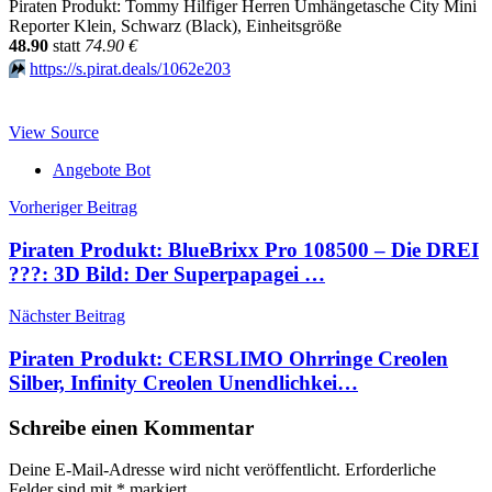
Piraten Produkt: Tommy Hilfiger Herren Umhängetasche City Mini
Reporter Klein, Schwarz (Black), Einheitsgröße
48.90
statt
74.90 €
⏩️
https://s.pirat.deals/1062e203
View Source
Angebote Bot
Beitragsnavigation
Vorheriger Beitrag
Piraten Produkt: BlueBrixx Pro 108500 – Die DREI
???: 3D Bild: Der Superpapagei …
Nächster Beitrag
Piraten Produkt: CERSLIMO Ohrringe Creolen
Silber, Infinity Creolen Unendlichkei…
Schreibe einen Kommentar
Deine E-Mail-Adresse wird nicht veröffentlicht.
Erforderliche
Felder sind mit
*
markiert